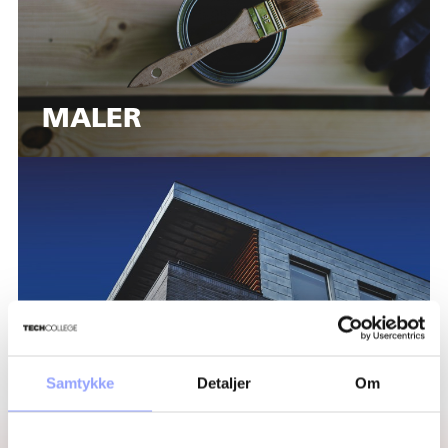
MALER
AUTOCAD TIL
BYGGEBRANCHEN
Samtykke
Detaljer
Om