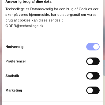
Ansvarlig brug af dine data
DYK NED I VORES
Techcollege er Dataansvarlig for den brug af Cookies der
KURSUSKATALOG
sker på vores hjemmeside, har du spørgsmål om vores
brug af cookies kan disse sendes til
Se alle vores aktuelle kurser.
GDPR@techcollege.dk
Find det forløb, der passer jeres behov – eller lad os hjælpe
med at skræddersy et.
Samtykkevalg
Nødvendig
Læs katalog
Præferencer
Statistik
Marketing