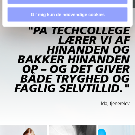
Gi' mig kun de nødvendige cookies
"PÅ TECHCOLLEGE
LÆRER VI AF
HINANDEN OG
BAKKER HINANDEN
OP – OG DET GIVER
BÅDE TRYGHED OG
FAGLIG SELVTILLID."
- Ida, tjenerelev