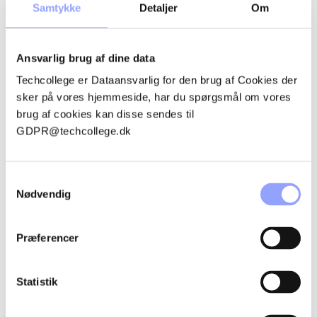
Samtykke
Detaljer
Om
Ansvarlig brug af dine data
Techcollege er Dataansvarlig for den brug af Cookies der
Karoline Nielsen Koch
Kathrine Sloth Brun Pedersen
sker på vores hjemmeside, har du spørgsmål om vores
SPS-vejleder og underviser
Vejlednings- og
kkpe@techcollege.dk
læringscenteret
brug af cookies kan disse sendes til
+45 2526 6242
katp@techcollege.dk
GDPR@techcollege.dk
+45 2526 6693
Samtykkevalg
Nødvendig
Præferencer
Laura Ditte Jensen
Louise Thierry Pedersen
Statistik
SPS-vejleder og underviser
SPS-vejleder og underviser
laur@techcollege.dk
lotp@techcollege.dk
+45 2526 6949
+45 2526 6970