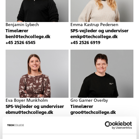
Benjamin Lybech
Emma Kastrup Pedersen
Timelærer
SPS-vejleder og underviser
benl@techcollege.dk
emkp@techcollege.dk
+45 2526 6545
+45 2526 6919
Eva Boyer Munkholm
Gro Garner Overby
SPS-Vejleder og underviser
Timelærer
ebmu@techcollege.dk
groo@techcollege.dk
+45 2526 6713