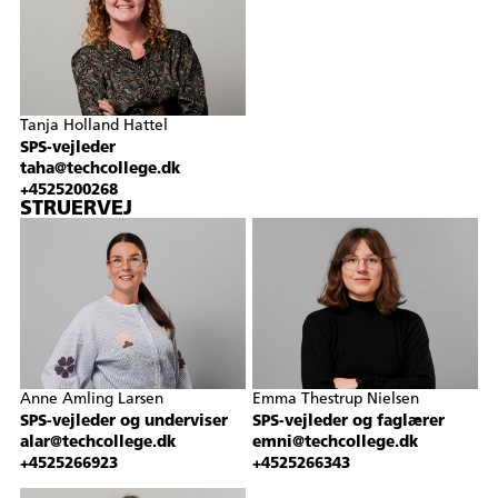
Tanja Holland Hattel
SPS-vejleder
taha@techcollege.dk
+4525200268
STRUERVEJ
Anne Amling Larsen
Emma Thestrup Nielsen
SPS-vejleder og underviser
SPS-vejleder og faglærer
alar@techcollege.dk
emni@techcollege.dk
+4525266923
+4525266343