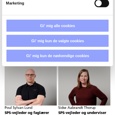
Marketing
Gi' mig alle cookies
Gi' mig kun de valgte cookies
Marianna Beder.
Mona Marie Larsen
Timelærer
SPS-vejleder og underviser
Gi' mig kun de nødvendige cookies
mabe@techcollege.dk
mmal@techcollege.dk
+45 2526 6334
+45 2526 6306
Poul Sylvan Lund
Sidse Aabrandt Thorup
SPS-vejleder og faglærer
SPS-vejleder og underviser