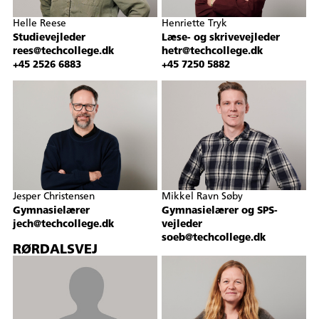
Helle Reese
Henriette Tryk
Studievejleder
Læse- og skrivevejleder
rees@techcollege.dk
hetr@techcollege.dk
+45 2526 6883
+45 7250 5882
Jesper Christensen
Mikkel Ravn Søby
Gymnasielærer
Gymnasielærer og SPS-
jech@techcollege.dk
vejleder
soeb@techcollege.dk
RØRDALSVEJ