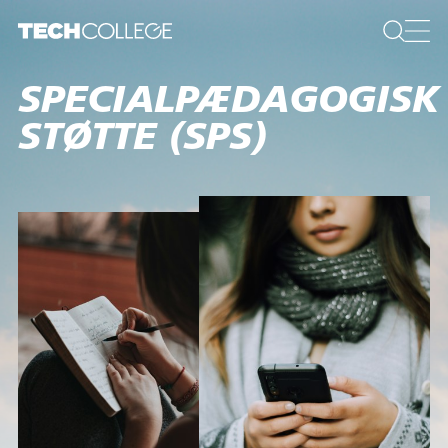
SPECIALPÆDAGOGISK
­STØTTE (SPS)