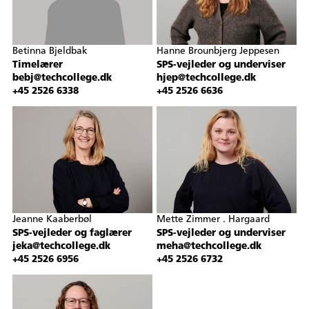
Betinna Bjeldbak
Hanne Brounbjerg Jeppesen
Timelærer
SPS-vejleder og underviser
bebj@techcollege.dk
hjep@techcollege.dk
+45 2526 6338
+45 2526 6636
Jeanne Kaaberbøl
Mette Zimmer . Hargaard
SPS-vejleder og faglærer
SPS-vejleder og underviser
jeka@techcollege.dk
meha@techcollege.dk
+45 2526 6956
+45 2526 6732