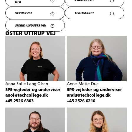
RØRDALSVEJ
HTX
STRUERVEJ
TEGLVÆRKET
SIGRID UNDSETS VEJ
ØSTER UTTRUP VEJ
Anna Sofie Lang Olsen
Anne-Mette Due
SPS-vejleder og underviser
SPS-vejleder og underviser
anol@techcollege.dk
andu@techcollege.dk
+45 2526 6303
+45 2526 6216