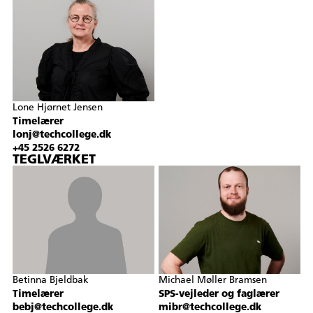
Lone Hjørnet Jensen
Timelærer
lonj@techcollege.dk
+45 2526 6272
TEGLVÆRKET
Betinna Bjeldbak
Michael Møller Bramsen
Timelærer
SPS-vejleder og faglærer
bebj@techcollege.dk
mibr@techcollege.dk