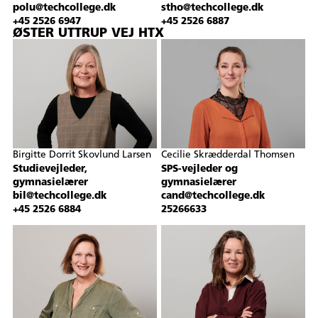
polu@techcollege.dk
stho@techcollege.dk
+45 2526 6947
+45 2526 6887
ØSTER UTTRUP VEJ HTX
Birgitte Dorrit Skovlund Larsen
Cecilie Skrædderdal Thomsen
Studievejleder,
SPS-vejleder og
gymnasielærer
gymnasielærer
bil@techcollege.dk
cand@techcollege.dk
+45 2526 6884
25266633