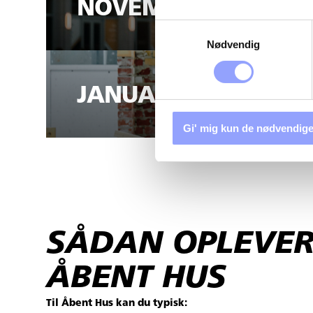
NOVEMBER
Samtykkevalg
Nødvendig
JANUAR
Gi' mig kun de nødvendige
SÅDAN OPLEVER
ÅBENT HUS
Til Åbent Hus kan du typisk: