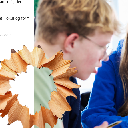
pørgsmål, der
ret. Fokus og form
college.