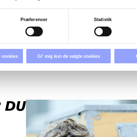
Præferencer
Statistik
 cookies
Gi' mig kun de valgte cookies
 DU