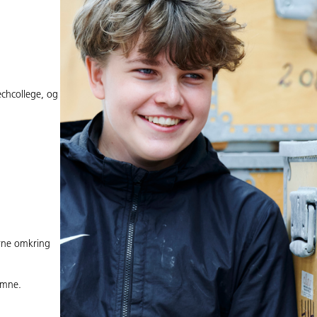
echcollege, og
erne omkring
omne.