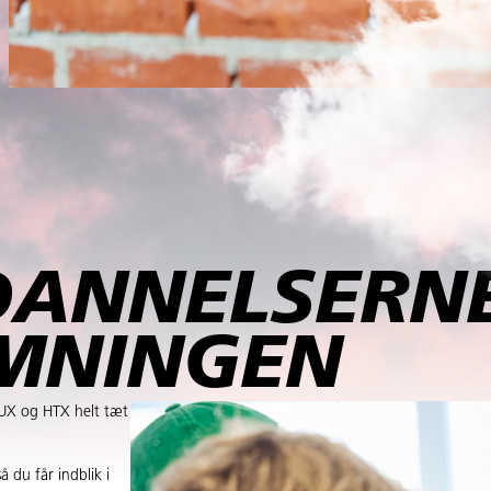
DANNELSERNE
MNINGEN
EUX og HTX helt tæt
 du får indblik i