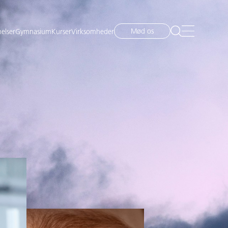
Mød os
elser
Gymnasium
Kurser
Virksomheder