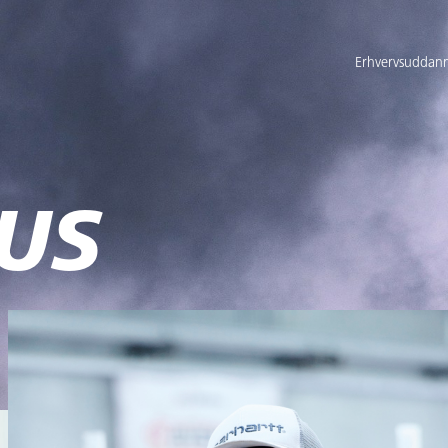
Erhvervsuddann
US