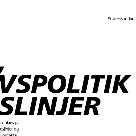
Erhvervsuddann
,
IVSPOLITIK
SLINJER
 cookies på
gslinjer og
 kontakte