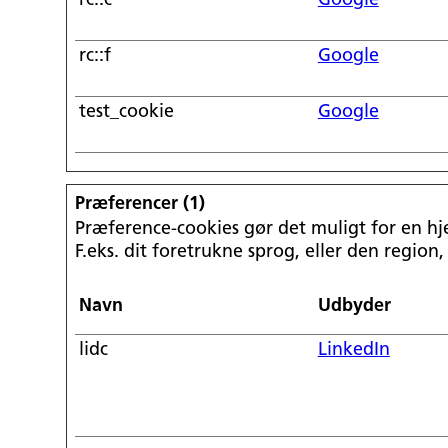
rc::c
Google
rc::f
Google
test_cookie
Google
Præferencer (1)
Præference-cookies gør det muligt for en h
F.eks. dit foretrukne sprog, eller den region,
Navn
Udbyder
lidc
LinkedIn