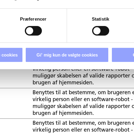
Formål
Præferencer
Statistik
.dk
Hjælper til at forebygge Cross-Site Requ
Forgery (CSRF) angreb.
.dk
Bevarer brugertilstand på tværs af
sideforespørgsler.
 cookies
Gi' mig kun de valgte cookies
Benyttes til at bestemme, om brugeren 
virkelig person eller en software-robot -
muliggør skabelsen af valide rapporter
brugen af hjemmesiden.
Benyttes til at bestemme, om brugeren 
virkelig person eller en software-robot -
muliggør skabelsen af valide rapporter
brugen af hjemmesiden.
Benyttes til at bestemme, om brugeren 
virkelig person eller en software-robot -