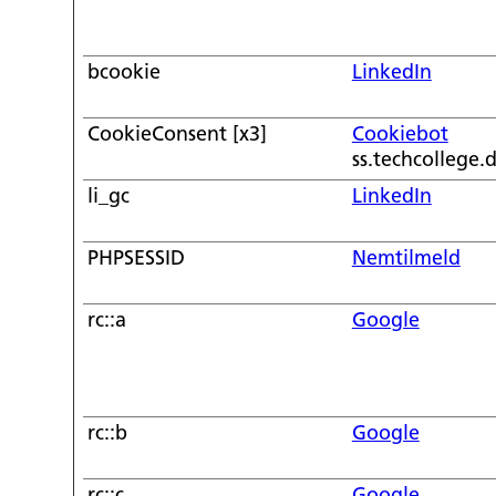
bcookie
LinkedIn
CookieConsent [x3]
Cookiebot
ss.techcollege.
li_gc
LinkedIn
PHPSESSID
Nemtilmeld
rc::a
Google
rc::b
Google