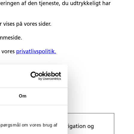
veringen af den tjeneste, du udtrykkeligt har
 vises på vores sider.
emmeside.
i vores
privatlivspolitik.
Om
 spørgsmål om vores brug af
funktioner såsom side-navigation og
okies.