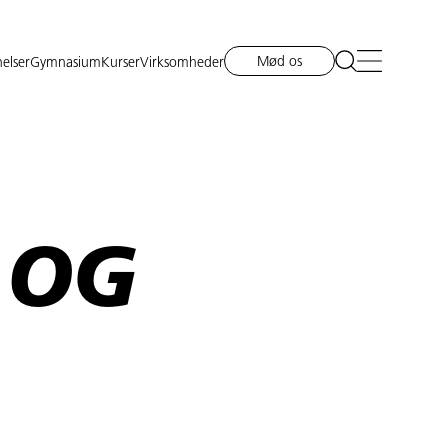
Mød os
elser
Gymnasium
Kurser
Virksomheder
 OG