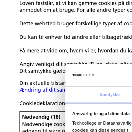
Loven fastslår, at vi kan gemme cookies på di
anmodet om at bruge. For alle andre typer co
Dette websted bruger forskellige typer af cook
Du kan til enhver tid ændre eller tilbagetræ
Få mere at vide om, hvem vi er, hvordan du k
Angiv venligst dit samtykke-ID og -dato, når
Dit samtykke gælder for følgende domæner: e
Din aktuelle tilstand: Afvis.
Ændring af dit samtykke
Samtykke
Cookiedeklarationen er sidst opdateret d. 12
Ansvarlig brug af dine data
Nødvendig (18)
Techcollege er Dataansvarlig
Nødvendige cookies hjælper med at gøre en
cookies kan disse sendes t
adgang til sikre områder af hjemmesiden. H