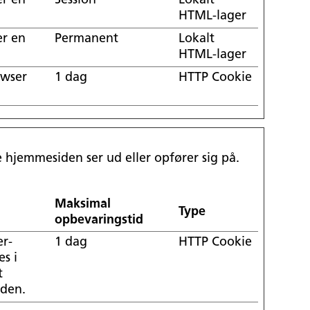
er en
Session
Lokalt
HTML-lager
er en
Permanent
Lokalt
HTML-lager
owser
1 dag
HTTP Cookie
hjemmesiden ser ud eller opfører sig på.
Maksimal
Type
opbevaringstid
er-
1 dag
HTTP Cookie
s i
t
iden.