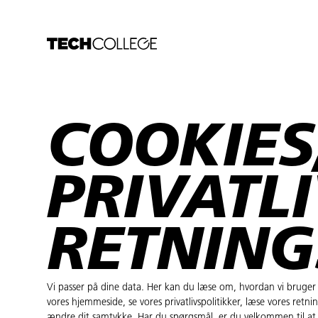
COOKIES
PRIVATL
RETNING
Vi passer på dine data. Her kan du læse om, hvordan vi bruger
vores hjemmeside, se vores privatlivspolitikker, læse vores retnin
ændre dit samtykke. Har du spørgsmål, er du velkommen til at