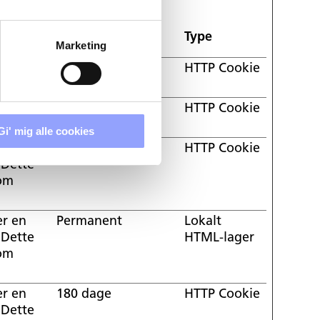
Maksimal
Type
Marketing
opbevaringstid
est
Session
HTTP Cookie
Session
HTTP Cookie
Gi' mig alle cookies
er en
1 dag
HTTP Cookie
 Dette
 om
er en
Permanent
Lokalt
 Dette
HTML-lager
 om
er en
180 dage
HTTP Cookie
 Dette