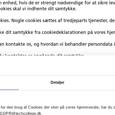
n enhed, hvis de er strengt nødvendige for at sikre le
okies skal vi indhente dit samtykke.
ies. Nogle cookies sættes af tredjeparts tjenester, der
kke dit samtykke fra cookiedeklarationen på vores hj
an kontakte os, og hvordan vi behandler persondata 
 du kontakter os angående dit samtykke.
n.techcollege.dk, techcollege.dk
Detaljer
/07/2026 af
Cookiebot
:
 for den brug af Cookies der sker på vores hjemmeside, har du
 hjemmeside brugbar ved at aktivere grundlæggende 
il GDPR@techcollege.dk
jemmesiden kan ikke fungere ordentligt uden disse co