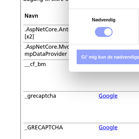
Samtykkevalg
Navn
Udbyder
Nødvendig
.AspNetCore.Antiforgery.#
en.techcollege
[x2]
techcollege.dk
.AspNetCore.Mvc.CookieTe
en.techcollege
mpDataProvider [x2]
techcollege.dk
Gi' mig kun de nødvendige
__cf_bm
LinkedIn
_grecaptcha
Google
_GRECAPTCHA
Google