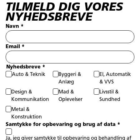
TILMELD DIG VORES
NYHEDSBREVE
Navn
*
Email
*
Nyhedsbreve
*
Auto & Teknik
Byggeri &
El, Automatik
Anlæg
& VVS
Design &
Mad &
Livsstil &
Kommunikation
Oplevelser
Sundhed
Metal &
Konstruktion
Samtykke for opbevaring og brug af data
*
Ja, jeg giver samtykke til opbevaring og behandling af