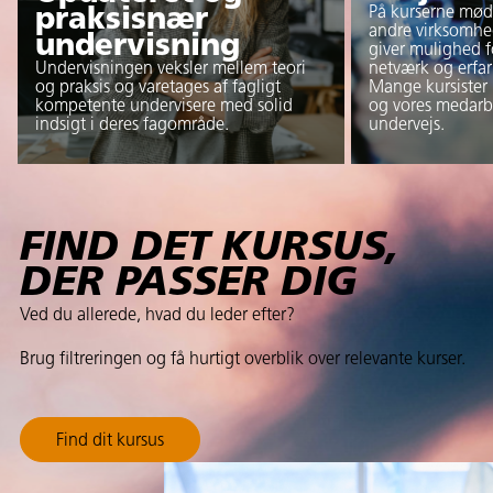
På kurserne møde
praksisnær
andre virksomhe
undervisning
giver mulighed fo
Undervisningen veksler mellem teori
netværk og erfar
og praksis og varetages af fagligt
Mange kursister
kompetente undervisere med solid
og vores medarb
indsigt i deres fagområde.
undervejs.
FIND DET KURSUS,
DER PASSER DIG
Ved du allerede, hvad du leder efter?
Brug filtreringen og få hurtigt overblik over relevante kurser.
Find dit kursus