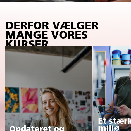
DERFOR VÆLGER
MANGE VORES
KURSER
Et stærk
miljø
Opdateret og