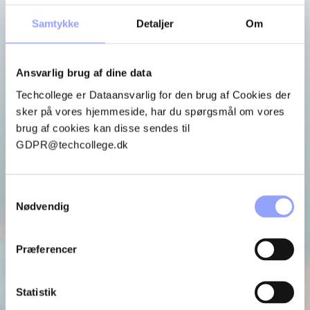
TILBYDER VI?
Samtykke
Detaljer
Om
Techcollege rummer mange forskellige fagområder – nogle
handler om teknik og præcision, andre om mennesker,
håndværk, mad, dyr, kreativitet eller natur.
Ansvarlig brug af dine data
Fælles for dem alle er, at du undervises af faglærere med
Techcollege er Dataansvarlig for den brug af Cookies der
solid erfaring og i miljøer, der ligner de arbejdspladser, du
sker på vores hjemmeside, har du spørgsmål om vores
senere kan blive en del af. Det giver dig mulighed for at
brug af cookies kan disse sendes til
arbejde med virkelighedstro materialer, værktøjer og
GDPR@techcollege.dk
situationer, der styrker din faglighed og gør læringen
konkret.
Samtykkevalg
Nødvendig
Se alle uddannelser
Præferencer
Statistik