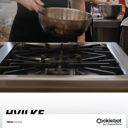
HVILKE
UDDANNELSER