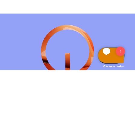
TECHCOLLEGE
E-MAIL:
MAIL@TECHCOLLEGE.DK
TELEFON:
+45 7250 1000
ØSTER UTTRUP VEJ 1, 9000 AALBORG
CVR: 46994051
EAN: 5798 000 556386