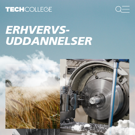
ERHVERVS­
UDDANNELSER