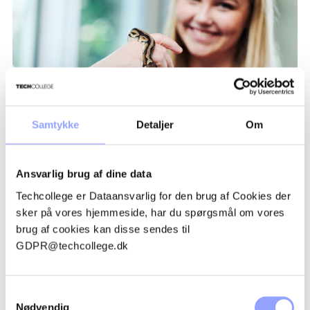
Samtykke
Detaljer
Om
GRATIS
Åben for tilmelding
Ansvarlig brug af dine data
RUNDVISNING: HTX
Techcollege er Dataansvarlig for den brug af Cookies der
Vil du opleve HTX helt tæt på? Tag dine
sker på vores hjemmeside, har du spørgsmål om vores
forældre eller venner med på en rundvisning
og få et ærligt indblik i din
brug af cookies kan disse sendes til
drømmeuddannelse.
GDPR@techcollege.dk
Samtykkevalg
Nødvendig