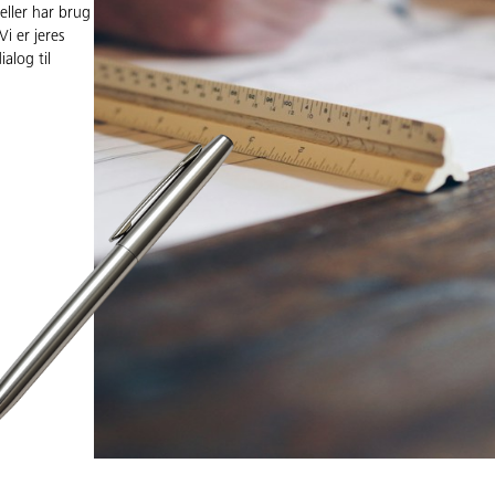
eller har brug
i er jeres
alog til