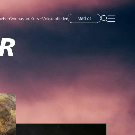
Mød os
elser
Gymnasium
Kurser
Virksomheder
R