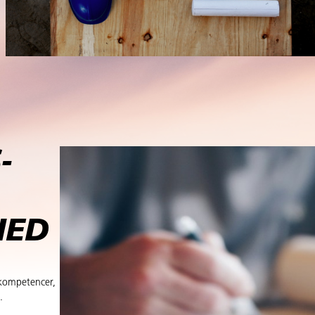
­
HED
e kompetencer,
.