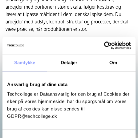
arbejder med portioner i større skala, følger kostkrav og
lærer at tilpasse måltider til dem, der skal spise dem. Du
arbejder med udstyr, kontrol, struktur og processer, der skal
være præcise, når produktionen er stor.
Du får mere ansvar, efterhånden som du får erfaring. Det kan
være alt fra produktion og anretning til hygiejnekontrol,
planlægning og nye produktionsmetoder.
Samtykke
Detaljer
Om
START DIN
Ansvarlig brug af dine data
UDDANNELSE
Techcollege er Dataansvarlig for den brug af Cookies der
sker på vores hjemmeside, har du spørgsmål om vores
Klar til at komme i gang? Her finder du de kommende
brug af cookies kan disse sendes til
startdatoer for uddannelsen.
GDPR@techcollege.dk
Vi glæder os meget til at byde dig velkommen.
Januar 2027
Samtykkevalg