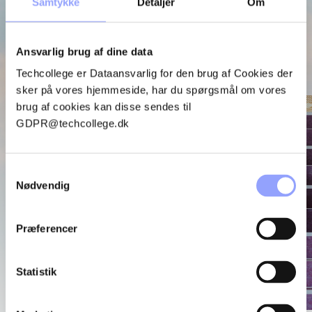
Samtykke
Detaljer
Om
Januar 2027
Opstart 18.01.2027
Ansvarlig brug af dine data
Ansøgningsfrist 14.01.2027
Techcollege er Dataansvarlig for den brug af Cookies der
ANSØG HER
sker på vores hjemmeside, har du spørgsmål om vores
brug af cookies kan disse sendes til
GDPR@techcollege.dk
Samtykkevalg
Nødvendig
Præferencer
Statistik