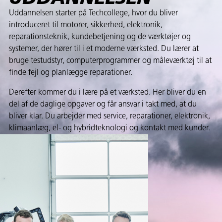
Uddannelsen starter på Techcollege, hvor du bliver
introduceret til motorer, sikkerhed, elektronik,
reparationsteknik, kundebetjening og de værktøjer og
systemer, der hører til i et moderne værksted. Du lærer at
bruge testudstyr, computerprogrammer og måleværktøj til at
finde fejl og planlægge reparationer.
Derefter kommer du i lære på et værksted. Her bliver du en
del af de daglige opgaver og får ansvar i takt med, at du
bliver klar. Du arbejder med service, reparationer, elektronik,
klimaanlæg, el- og hybridteknologi og kontakt med kunder.