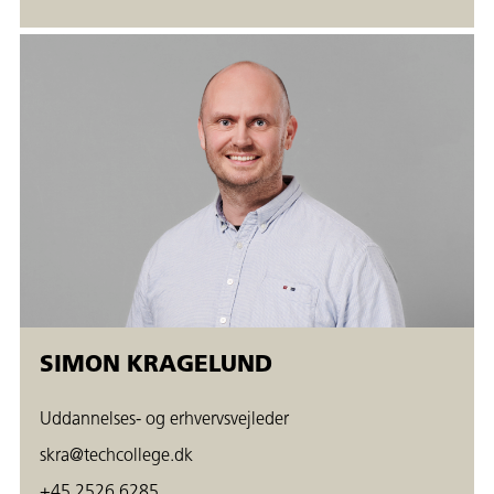
SIMON KRAGELUND
Uddannelses- og erhvervsvejleder
skra@techcollege.dk
+45 2526 6285