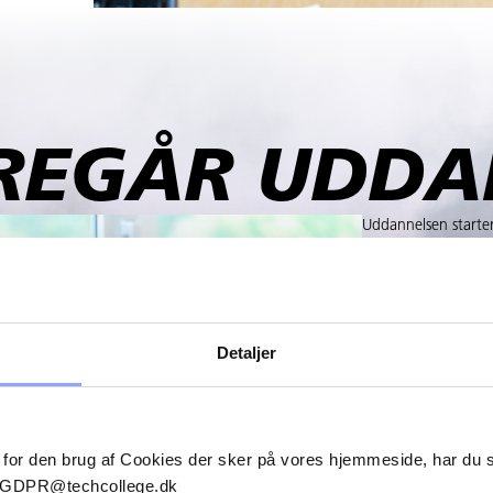
REGÅR UDDA
Uddannelsen starter 
konstruktion, bereg
lærer at arbejde sys
og gennemført i pra
Derefter kommer du 
Detaljer
får opgaver i takt 
beregninger, dokum
mellem idé, konstru
 for den brug af Cookies der sker på vores hjemmeside, har du
il GDPR@techcollege.dk