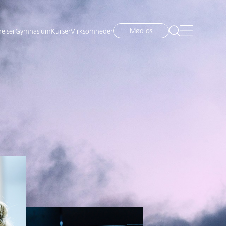
Mød os
elser
Gymnasium
Kurser
Virksomheder