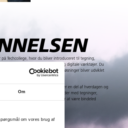
NNELSEN
på Techcollege, hvor du bliver introduceret til tegning,
ninger, designprocesser, materialer og digitale værktøjer. Du
tematisk og forstå, hvordan tekniske løsninger bliver udviklet
ksis.
i lære i en virksomhed, hvor du bliver en del af hverdagen og
Om
med, at du bliver klar til dem. Du arbejder med tegninger,
entation og planlægning — og lærer at være bindeled
ktion og udførelse.
 spørgsmål om vores brug af