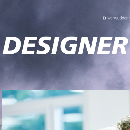
Erhvervsuddann
 DESIGNER