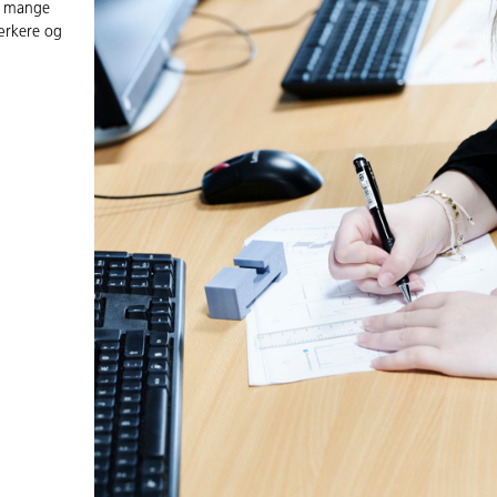
ed mange
værkere og