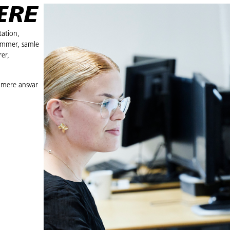
ÆRE
tation,
ammer, samle
er,
t mere ansvar