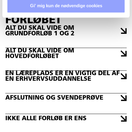
FORSTÅ
Gi' mig kun de nødvendige cookies
UDDANNELSES­
FORLØBET
ALT DU SKAL VIDE OM
GRUNDFORLØB 1 OG 2
ALT DU SKAL VIDE OM
HOVEDFORLØBET
EN LÆREPLADS ER EN VIGTIG DEL AF
EN ERHVERVSUDDANNELSE
AFSLUTNING OG SVENDEPRØVE
IKKE ALLE FORLØB ER ENS