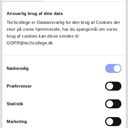
DANMARK
Ansøg nu
Ansvarlig brug af dine data
Techcollege er Dataansvarlig for den brug af Cookies der
sker på vores hjemmeside, har du spørgsmål om vores
brug af cookies kan disse sendes til
GDPR@techcollege.dk
SKRIV DIG OP TIL
VORES JOBAGENT
Samtykkevalg
Nødvendig
Vi modtager ikke uopfordrede ansøgninger.
Du kan i stedet skrive dig op til vores jobagent og få
Præferencer
besked, når vi slår nye stillinger op.
Statistik
TILMELD DIG JOBAGENT
Marketing