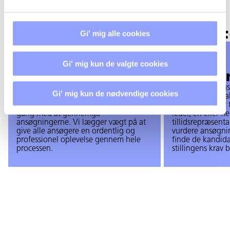
VORES
Gi' mig alle cookies
REKRUTTERINGSPROCE
1
2
Gi' mig kun de valgte cookies
Ansøgning
Vurderi
Du har fundet en stilling hos
Efter ansøgnings
Gi' mig kun de nødvendige cookies
Techcollege og sendt din ansøgning.
ansættelsesudval
Når ansøgningsfristen er nået, går vi i
Udvalget består 
gang med at gennemgå
leder, en eller f
ansøgningerne. Vi lægger vægt på at
tillidsrepræsenta
give alle ansøgere en ordentlig og
vurdere ansøgni
professionel oplevelse gennem hele
finde de kandida
processen.
stillingens krav 