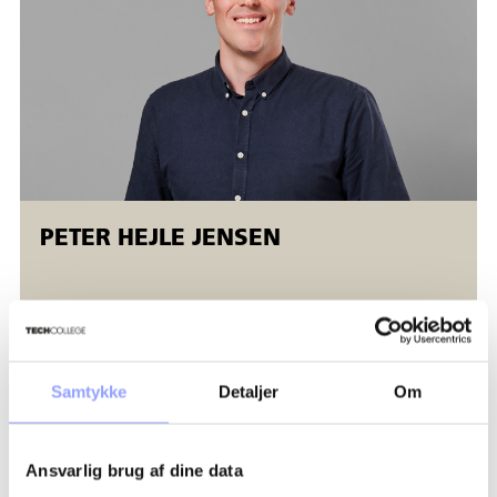
PETER HEJLE JENSEN
Samtykke
Detaljer
Om
FORDELAGTIGE DELTAGERVILKÅR
Ansvarlig brug af dine data
TILSKUD OG ØKONOMI