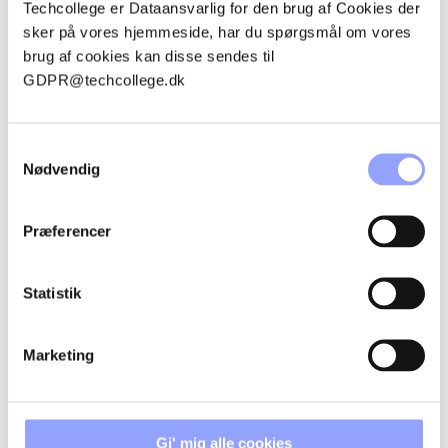
Techcollege er Dataansvarlig for den brug af Cookies der
sker på vores hjemmeside, har du spørgsmål om vores
TILMELDINGSPROCEDURE
brug af cookies kan disse sendes til
GDPR@techcollege.dk
BETALINGSBETINGELSER OG
AFBUDSREGLER
Samtykkevalg
Nødvendig
OVERNATNING
Præferencer
Statistik
KONTAKTPERSONER
Marketing
Gi' mig alle cookies