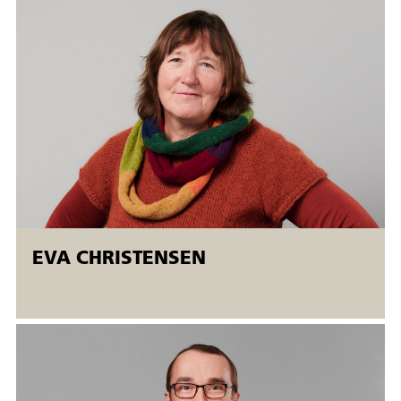
ansatte og ledige. Åbent værksted betyder, der er mulighed
for fleksibel start (
opstart mandage
). Kurserne kører
samtidig på forskellige niveauer, og kursisterne bliver
undervist individuelt.
EVA CHRISTENSEN