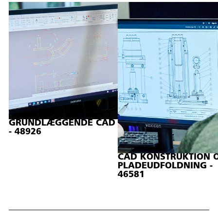
GRUNDLÆGGENDE CAD
- 48926
CAD KONSTRUKTION 
PLADEUDFOLDNING -
46581