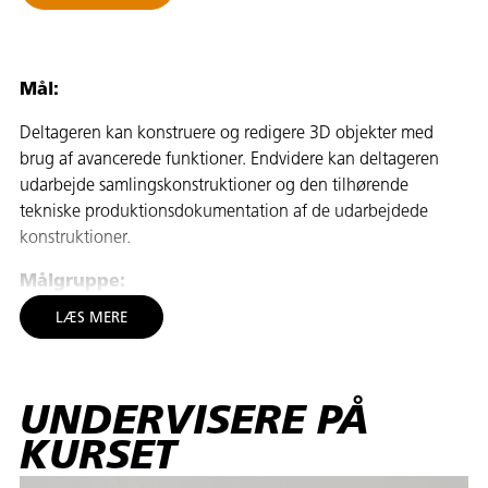
Mål:
Deltageren kan konstruere og redigere 3D objekter med
brug af avancerede funktioner. Endvidere kan deltageren
udarbejde samlingskonstruktioner og den tilhørende
tekniske produktionsdokumentation af de udarbejdede
konstruktioner.
Målgruppe:
LÆS MERE
Uddannelsen henvender sig til personer, som er beskæftiget
som teknisk designer, teknisk assistent eller teknisk tegner i
industrien.
UNDERVISERE PÅ
CAD-kurserne afvikles i åbent værksted.
KURSET
Åbent værksted er fleksible AMU-kurser, der tilbydes både