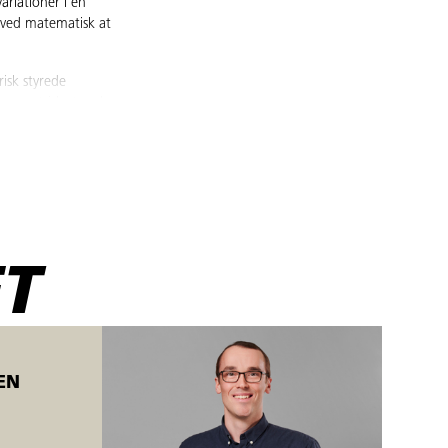
riationer i en
 ved matematisk at
isk styrede
arametrisk styrede
trien.
T
 (opstart mandage).
EN