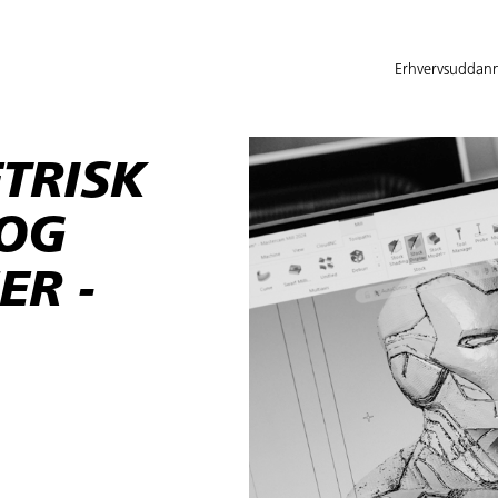
Erhvervsuddann
TRISK
 OG
ER -