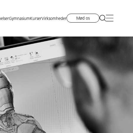
Mød os
elser
Gymnasium
Kurser
Virksomheder