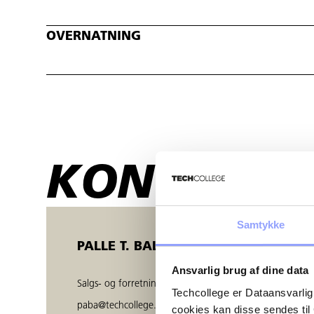
OVERNATNING
KONTAKTP
Samtykke
PALLE T. BALZER
Ansvarlig brug af dine data
Salgs- og forretningsudvikler
Techcollege er Dataansvarlig
paba@techcollege.dk
cookies kan disse sendes t