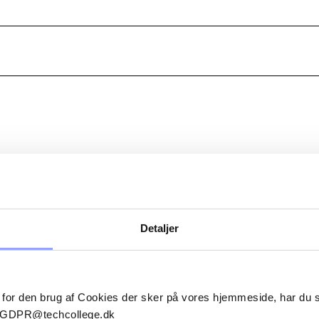
ERSONER
Detaljer
BERIT GODSK
Uddannelsessekretær
 for den brug af Cookies der sker på vores hjemmeside, har du
bj@techcollege.dk
il GDPR@techcollege.dk