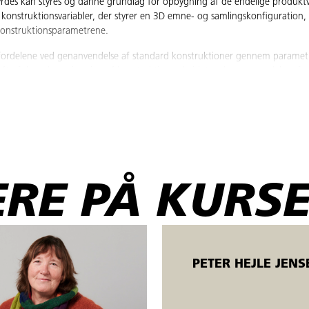
yrdes kan styres og danne grundlag for opbygning af de endelige produktva
onstruktionsvariabler, der styrer en 3D emne- og samlingskonfiguration,
 konstruktionsparametrene.
ordelene ved genanvendelse af standard konstruktioner gennem parametr
 efterfølgende optimering af konstruktionsarbejdet ved genanvendelse af p
ftigelse som teknisk designer, teknisk assistent eller teknisk tegner i indus
RE PÅ KURSE
tte og ledige. Åbent værksted betyder, der er mulighed for fleksibel start
liver undervist individuelt.
PETER HEJLE JENS