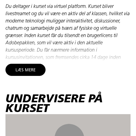
Du deltager i kurset via virtuel platform. Kurset bliver
livestreamet og du vil være en aktiv del af klassen, hvilket via
moderne teknologi muliggør interaktivitet, diskussioner,
chatrum og samarbejde på tværs af fysiske og virtuelle
grænser. Inden kurset får du tilsendt en brugerlicens til
Adobepakken, som vil være aktiv i den aktuelle
kursusperiode. Du får nærmere information i
kursusinvitationen, som fremsendes cirka 14 dage inden
kursusstart.
LÆS MERE
På kursusdagen får du en gennemgang af de
spritnye funktioner i InDesign, Illustrator og
Photoshop.
UNDERVISERE PÅ
Se og lær om blandt andet de nyeste værktøjer i Adobe-
KURSET
pakken. Vi ser på de seneste AI-værktøjer, der tilføjer endnu
flere AI-funktioner til vores grafiske værktøjskasse.
Vi ser også på de nyeste værktøjer i programmerne, som fx