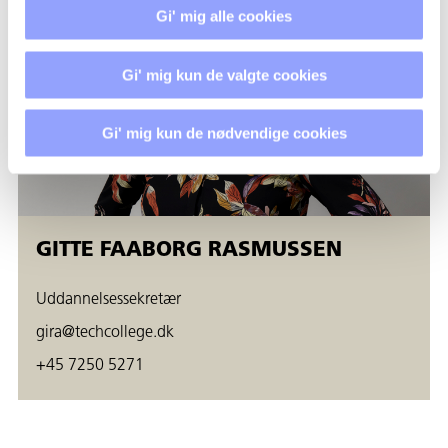
Pris og praktisk information
Gi' mig alle cookies
Pris pr. deltager er kr. 1.770,00.
Gi' mig kun de valgte cookies
Prisen er eksklusive moms.
Kurset gennemføres ved minimum 8 deltagere (maksimum
Gi' mig kun de nødvendige cookies
16 deltagere).
Bemærk, at kurset ikke er et AMU-kursus, hvorfor der ikke
kan søges VEU-godtgørelse eller anden refusion.
GITTE FAABORG RASMUSSEN
Spørgsmål og mere information
Har du spørgsmål til kurset, kontakt da gerne
Uddannelsessekretær
Uddannelseskonsulent Birgitte Boe på telefon 2526 6249
gira@techcollege.dk
eller e-mail
bbm@techcollege.dk
.
+45 7250 5271
Tilmelding
Tilmelding kan ske ved at trykke på "Tilmeld dig kurset her".
Alternativt til Uddannelsessekretær Gitte F. Rasmussen på