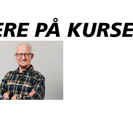
raktioner
RE PÅ KURSE
emisk sammensætning.
ning samt anvende anbefalede og lovpligtige hjælpe- og værnemidler