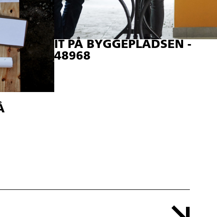
IT PÅ BYGGEPLADSEN -
48968
Å