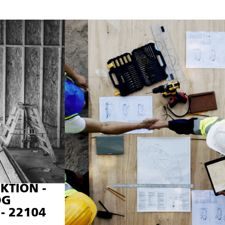
TION -
OG
- 22104