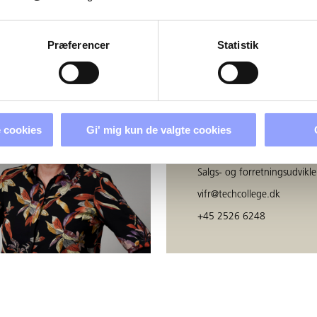
ERSONER
Præferencer
Statistik
VICKI BANCH FRII
 cookies
Gi' mig kun de valgte cookies
FREDERIKSEN
Salgs- og forretningsudvikle
vifr@techcollege.dk
+45 2526 6248