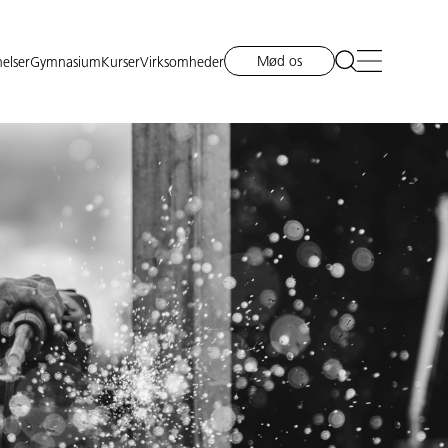
Mød os
elser
Gymnasium
Kurser
Virksomheder