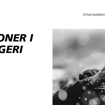
Erhvervsuddann
ONER I
GERI