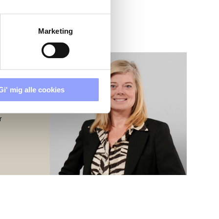
Marketing
S
Gi' mig alle cookies
r