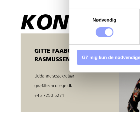
Samtykkevalg
KONTAKTP
Nødvendig
GITTE FAABORG
Gi' mig kun de nødvendige
RASMUSSEN
Uddannelsessekretær
gira@techcollege.dk
+45 7250 5271