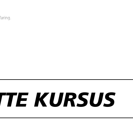
aring.
 og bæredygtighed
ug og genanvendelse ud fra en cirkulær tankegang
st, stål, gips og tegl.
endskab til de mulige behandlingsformer og under hensynet til økonomi, m
TTE KURSUS
YGGERI