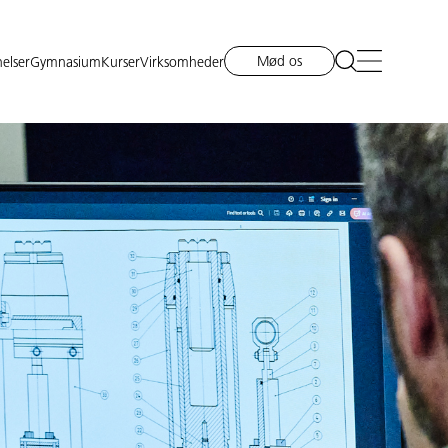
Mød os
elser
Gymnasium
Kurser
Virksomheder