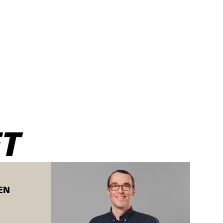
opstart
T
EN