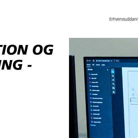
Erhvervsuddann
ION OG
NG -