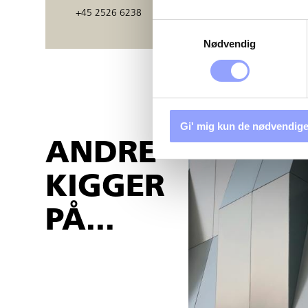
+45 2526 6238
Samtykkevalg
Nødvendig
Gi' mig kun de nødvendige
ANDRE
KIGGER
PÅ...