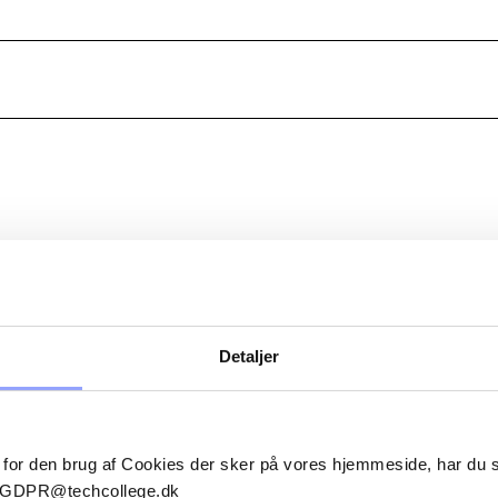
ERSONER
Detaljer
BERIT GODSK
Uddannelsessekretær
 for den brug af Cookies der sker på vores hjemmeside, har du
bj@techcollege.dk
il GDPR@techcollege.dk