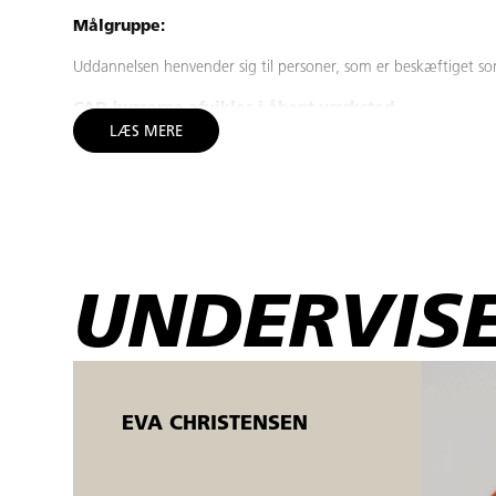
Målgruppe:
Uddannelsen henvender sig til personer, som er beskæftiget som t
CAD-kurserne afvikles i åbent værksted.
LÆS MERE
Åbent værksted er fleksible AMU-kurser, der tilbydes både ansat
mandage
). Kurserne kører samtidig på forskellige niveauer, og
UNDERVISE
EVA CHRISTENSEN