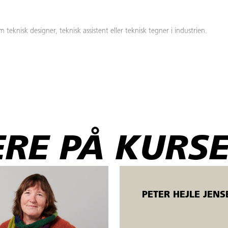
eknisk designer, teknisk assistent eller teknisk tegner i industrien.
te og ledige. Åbent værksted betyder, der er mulighed for fleksibel start (
 kursisterne bliver undervist individuelt.
RE PÅ KURSE
PETER HEJLE JENS