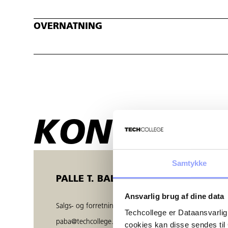
OVERNATNING
KONTAKTP
Samtykke
PALLE T. BALZER
Ansvarlig brug af dine data
Salgs- og forretningsudvikler
Techcollege er Dataansvarlig
paba@techcollege.dk
cookies kan disse sendes t