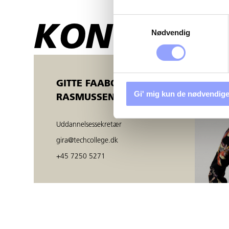
Samtykkevalg
KONTAKTP
Nødvendig
GITTE FAABORG
Gi' mig kun de nødvendige
RASMUSSEN
Uddannelsessekretær
gira@techcollege.dk
+45 7250 5271