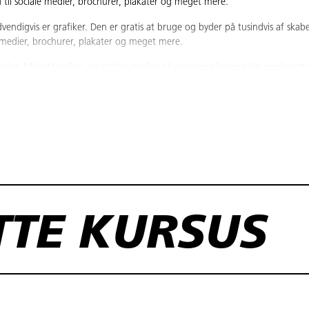
 til sociale medier, brochurer, plakater og meget mere.
vendigvis er grafiker. Den er gratis at bruge og byder på tusindvis af skabe
e medier, brochurer, plakater og meget mere.
der, både til online- og trykte medier. Vi gennemgår samtidig nogle vigti
e præsentationer, der både ser godt ud og er funktionelle.
a kan oprette billeder til dine publikationer. Derudover kigger vi på, hvor
kationer fremstår endnu skarpere og mere indbydende for modtageren.
 er også god til at oprette mindre grafiske publikationer, som fx visitkort e
ede publikationer), bør du overveje at tage vores InDesign-kursus, da det e
 som fx justering af farver, men ikke meget mere. Hvis du har brug for me
TTE KURSUS
SMÅ PRODUKTER