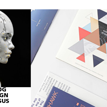
 OG
IGN
SUS