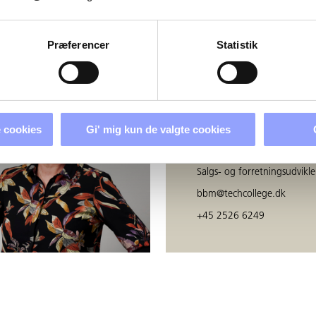
ERSONER
Præferencer
Statistik
BIRGITTE BOE
 cookies
Gi' mig kun de valgte cookies
MOGENSEN
Salgs- og forretningsudvikle
bbm@techcollege.dk
+45 2526 6249