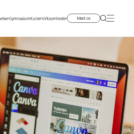
Mød os
elser
Gymnasium
Kurser
Virksomheder