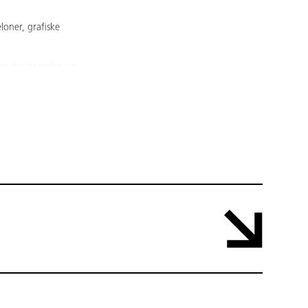
loner, grafiske
ge designregler og
dan AI kan hjælpe
ller en flyer.
r mere velegnet til
re avancerede
AMU NR: 46746