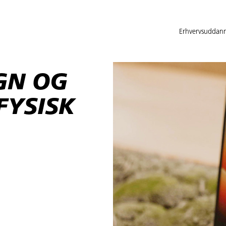
Erhvervsuddann
GN OG
FYSISK