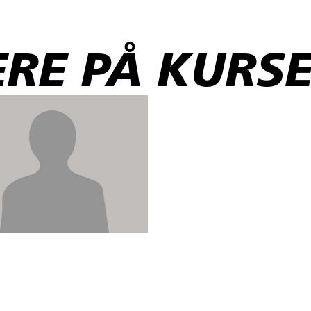
RE PÅ KURSE
dblik i, hvad Pro-versionen kan, så du kan vurdere, hvilken version der bed