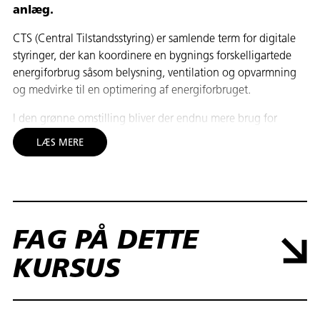
anlæg.
CTS (Central Tilstandsstyring) er samlende term for digitale
styringer, der kan koordinere en bygnings forskelligartede
energiforbrug såsom belysning, ventilation og opvarmning
og medvirke til en optimering af energiforbruget.
I den grønne omstilling bliver der endnu mere brug for
intelligent styring af bygningers energiforbrug både på de
LÆS MERE
individuelle anlæg og af flere sammenkoblede installationer
som CTS-anlæg.
Kursusindhold
Tilslutning af sensorer og aktuatorer på et CTS-anlæg.
FAG PÅ DETTE
Kendskab til opbygningen af CTS-anlæg (Central
Tilstandskontrol og Styring)
KURSUS
Kendskab til gældende regler og normer for placering
og tilslutning af sensorer og aktuatorer til et CTS-
anlæg.