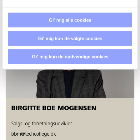
+45 7250 5453
Gi' mig alle cookies
Gi' mig kun de valgte cookies
Gi' mig kun de nødvendige cookies
BIRGITTE BOE MOGENSEN
Salgs- og forretningsudvikler
bbm@techcollege.dk