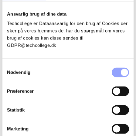
KONTAKTPERSONER
Ansvarlig brug af dine data
Techcollege er Dataansvarlig for den brug af Cookies der
sker på vores hjemmeside, har du spørgsmål om vores
brug af cookies kan disse sendes til
GDPR@techcollege.dk
Samtykkevalg
Nødvendig
Præferencer
EMMA ROSENØRN BOESEN
Statistik
Uddannelsessekretær
embo@techcollege.dk
Marketing