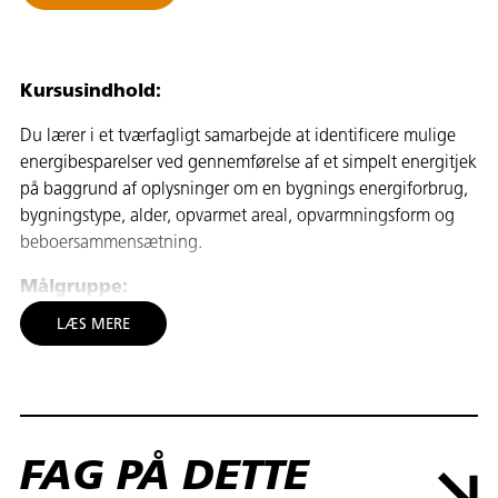
Kursusindhold:
Du lærer i et tværfagligt samarbejde at identificere mulige
energibesparelser ved gennemførelse af et simpelt energitjek
på baggrund af oplysninger om en bygnings energiforbrug,
bygningstype, alder, opvarmet areal, opvarmningsform og
beboersammensætning.
Målgruppe:
LÆS MERE
Bygningshåndværkere, der har eller søger beskæftigelse
inden for området
Mål:
Deltagerne kan i et tværfagligt samarbejde identificere
FAG PÅ DETTE
mulige energibesparelser ved gennemførelse af et simpelt