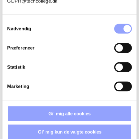
GDPR@techcollege.dk
OVERNATNING
Samtykkevalg
Nødvendig
KONTAKTPERSONER
Præferencer
Statistik
Marketing
Gi' mig alle cookies
Gi' mig kun de valgte cookies