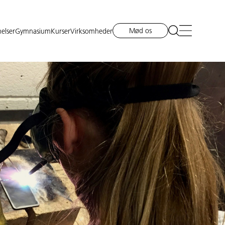
Mød os
elser
Gymnasium
Kurser
Virksomheder