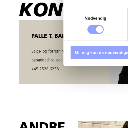
KONTAKTP
Samtykkevalg
Nødvendig
PALLE T. BALZER
Salgs- og forretningsudvikler
Gi' mig kun de nødvendige
paba@techcollege.dk
+45 2526 6238
ANDRE