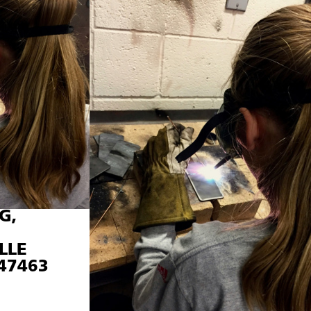
G,
LLE
 47463