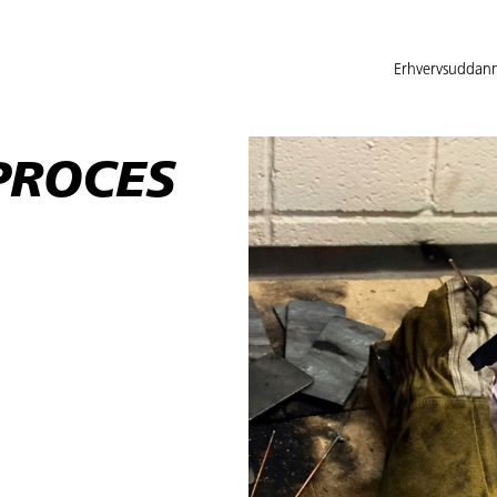
Erhvervsuddann
PROCES