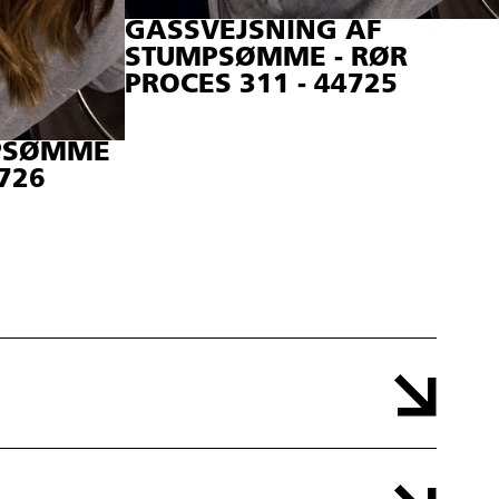
GASSVEJSNING AF
STUMPSØMME - RØR
PROCES 311 - 44725
MPSØMME
4726