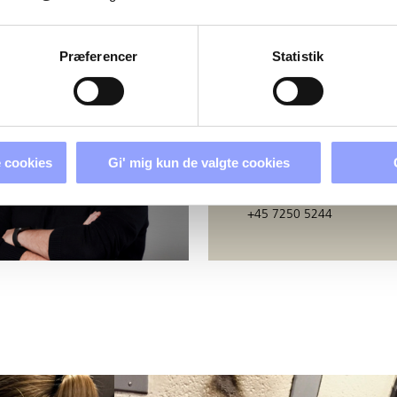
ERSONER
Præferencer
Statistik
BERIT GODSK
Uddannelsessekretær
 cookies
Gi' mig kun de valgte cookies
bj@techcollege.dk
+45 7250 5244