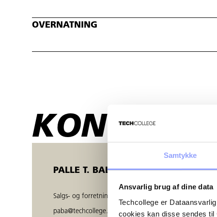
OVERNATNING
KONTAKTP
Samtykke
PALLE T. BALZER
Ansvarlig brug af dine data
Salgs- og forretningsudvikler
Techcollege er Dataansvarlig
paba@techcollege.dk
cookies kan disse sendes t