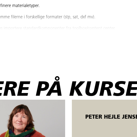
finere materialetyper.
mme filerne i forskellige formater (stp, sat, dxf mv).
r og importere standardkomponenter fra toolbox/content center.
 inkl. stykliste og positionsnumre.
 emner i metalindustrien og henvender sig til ufaglærte og faglærte ope
fales, at deltageren forud for kurset har grundlæggende viden og færdigh
ndes forud for deltagelse på AMU-kurser inden for CNC.
RE PÅ KURSE
te og ledige. Åbent værksted betyder, der er mulighed for fleksibel start (
 kursisterne bliver undervist individuelt.
PETER HEJLE JENS