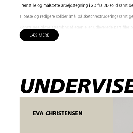
Fremstille og målsætte arbejdstegning i 2D fra 3D solid samt de
Tilpasse og redigere solider (mål på sketch/extrudering) samt ge
Konstruere givne assemblys af egen eller udleverede part file
LÆS MERE
Fremstille arbejdstegninger, herunder eksploderede, af assemblys
Målgruppe:
AMU-kurset er et grundlæggende CAD kursus til konstruktion af
eller søger arbejde i den spåntagende metalindustri. Det anbe
måleteknik og tegningsforståelse. AMU-kurset kan f.eks. anve
UNDERVISE
CAD-kurserne afvikles i åbent værksted.
Åbent værksted er fleksible AMU-kurser, der tilbydes både ansat
mandage
). Kurserne kører samtidig på forskellige niveauer, og
EVA CHRISTENSEN