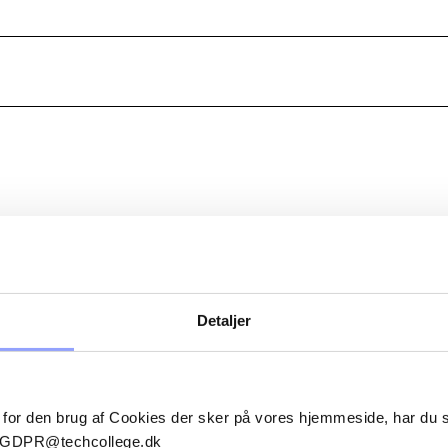
ERSONER
Detaljer
BERIT GODSK
Uddannelsessekretær
 for den brug af Cookies der sker på vores hjemmeside, har du
bj@techcollege.dk
il GDPR@techcollege.dk