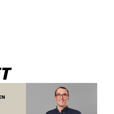
ratører, som har
eder inden for
T
opstart
EN