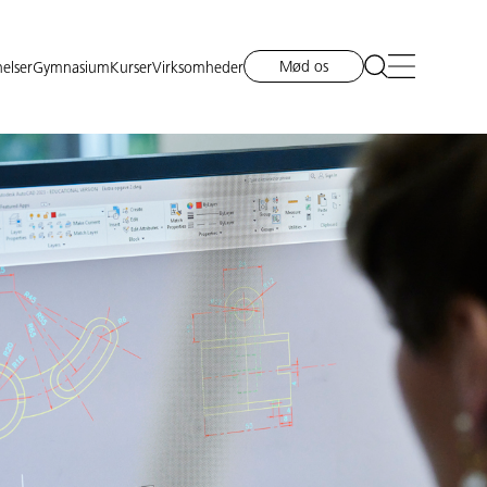
Mød os
elser
Gymnasium
Kurser
Virksomheder