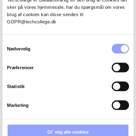
sker på vores hjemmeside, har du spørgsmål om vores
brug af cookies kan disse sendes til
TILMELDINGSPROCEDURE
GDPR@techcollege.dk
BETALINGSBETINGELSER OG
AFBUDSREGLER
Samtykkevalg
Nødvendig
OVERNATNING
Præferencer
Statistik
KONTAKTPERSONER
Marketing
Gi' mig alle cookies