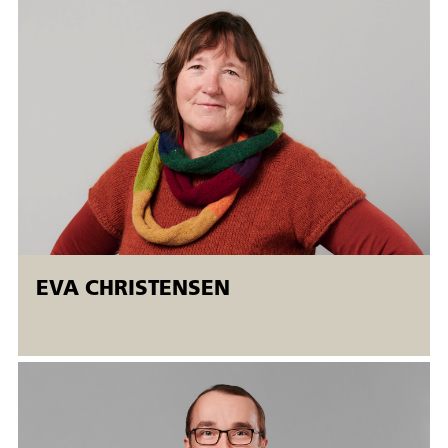
· Udarbejde arbejdstegninger efter gældende standarder for
retvinklet projektion enten på udleverede CAD solider eller
med almindelige tegneredskaber.
· Aflæse almindeligt forekommende emnetegninger.
· Målsætte snit-billeder og gevindaftegninger, enten på
udleverede CAD solider eller med almindeligt
forekommende tegneredskaber.
· Anvende emnetegninger i industriel produktion, herunder
til sporbarhed af færdigvarer.
EVA CHRISTENSEN
Målgruppe:
AMU-kurset er et grundlæggende kursus i tegningslæsning
og henvender sig til ufaglærte og faglærte operatører, som
har eller søger arbejde i metalindustrien. AMU-kurset kan
f.eks. anvendes forud for deltagelse på andre AMU-kurser
inden for tegningsforståelse, måleteknik, CAD/CAM og/eller