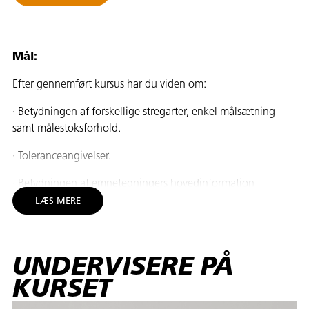
Mål:
Efter gennemført kursus har du viden om:
· Betydningen af forskellige stregarter, enkel målsætning
samt målestoksforhold.
· Toleranceangivelser.
· Betydningen af emnetegningers hovedinformation
(tegningsnummer, materialeinformation, revisionsnumre,
LÆS MERE
konstruktør etc.).
Efter gennemført kursus kan du:
UNDERVISERE PÅ
· Aflæse og anvende enkle emne/arbejdstegninger til
KURSET
emnefremstilling.