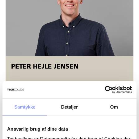
spåntagende bearbejdning.
CAD-kurserne afvikles i åbent værksted.
Åbent værksted er fleksible AMU-kurser, der tilbydes både
ansatte og ledige. Åbent værksted betyder, der er mulighed
for fleksibel start (
opstart mandage
). Kurserne kører
samtidig på forskellige niveauer, og kursisterne bliver
undervist individuelt.
PETER HEJLE JENSEN
Samtykke
Detaljer
Om
FORDELAGTIGE DELTAGERVILKÅR
Ansvarlig brug af dine data
TILSKUD OG ØKONOMI
Techcollege er Dataansvarlig for den brug af Cookies der