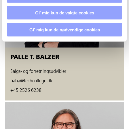
Gi' mig kun de valgte cookies
Gi' mig kun de nødvendige cookies
PALLE T. BALZER
Salgs- og forretningsudvikler
paba@techcollege.dk
+45 2526 6238