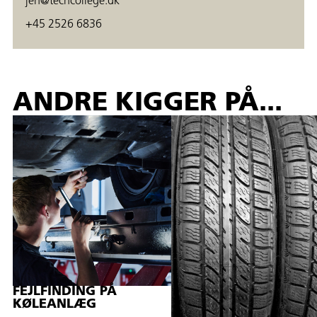
jen@techcollege.dk
+45 2526 6836
ANDRE KIGGER PÅ...
FEJLFINDING PÅ
KØLEANLÆG