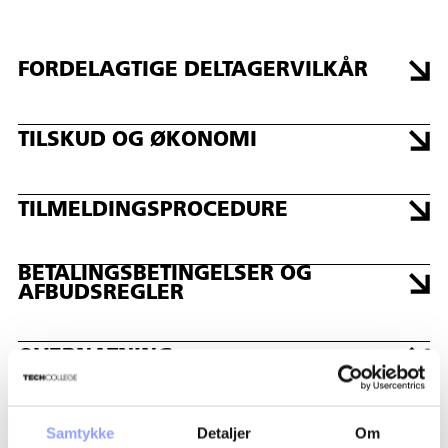
POSITIVLISTEN
GRUNDLÆGGENDE TESTERKURSUS,
AUTOOMRÅDET
FORDELAGTIGE DELTAGERVILKÅR
AMU NR: 48106
PERIODER
DAGE: 1
DATO: 07-10-2026 - 07-10-2026
TILSKUD OG ØKONOMI
TILMELDINGSPROCEDURE
BETALINGSBETINGELSER OG
AFBUDSREGLER
OVERNATNING
Samtykke
Detaljer
Om