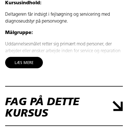
Kursusindhold:
Deltageren får indsigt i fejlsøgning og servicering med
diagnoseudstyr på personvogne.
Målgruppe:
Uddannelsesmålet retter sig primært mod personer, der
arbejder eller ønsker arbejde inden for service og reparation
af personvogne.
LÆS MERE
Mål:
Deltageren får indsigt i at følge testerproducentens
forskrifter samt håndtere og anvende elektronisk testudstyr
(diagnosetestere) på en sikkerhedsmæssigt korrekt måde i
FAG PÅ DETTE
forhold til køretøjsfabrikanternes forskrifter. Deltageren får
endvidere indsigt i tilhørende software-applikationer,
KURSUS
herunder udlæsning af måleværdier og udlæsning samt
sletning af fejlkoder.