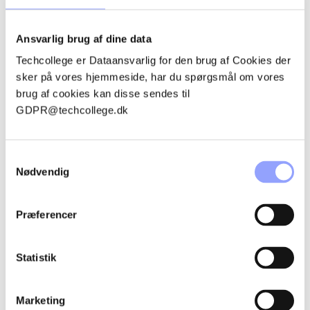
KONTAKTPERSONER
Ansvarlig brug af dine data
Techcollege er Dataansvarlig for den brug af Cookies der
sker på vores hjemmeside, har du spørgsmål om vores
brug af cookies kan disse sendes til
GDPR@techcollege.dk
Samtykkevalg
Nødvendig
Præferencer
BERIT GODSK
Statistik
Uddannelsessekretær
Marketing
bj@techcollege.dk