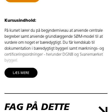
Kursusindhold:
På kurset lærer du på begynderniveau at anvende centrale
begreber samt anvende grundlæggende SØM-model til at
vurdere om noget er bæredygtigt. Du får kendskab til
dokumentation i bæredygtigt byggeri samt mærknings- og
certificeringsordninger - herunder DGNB og Svanemærket
byggeri.
Målgruppe:
LÆS MERE
Kurset henvender sig primært til medarbejdere med eller
uden brancheerfaring.
Mål:
FAG PÅ DETTE
Deltageren kan på begynderniveau anvende: