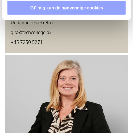
Gi' mig kun de nødvendige cookies
GITTE FAABORG RASMUSSEN
Uddannelsessekretær
gira@techcollege.dk
+45 7250 5271