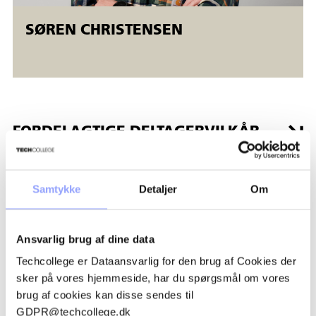
SØREN CHRISTENSEN
FORDELAGTIGE DELTAGERVILKÅR
TILSKUD OG ØKONOMI
Samtykke
Detaljer
Om
TILMELDINGSPROCEDURE
Ansvarlig brug af dine data
Techcollege er Dataansvarlig for den brug af Cookies der
BETALINGSBETINGELSER OG
sker på vores hjemmeside, har du spørgsmål om vores
AFBUDSREGLER
brug af cookies kan disse sendes til
GDPR@techcollege.dk