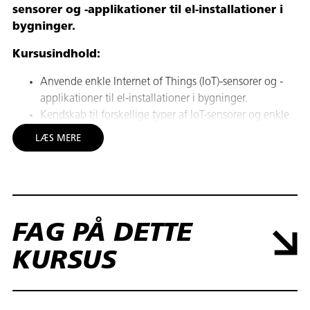
sensorer og -applikationer til el-installationer i
bygninger.
Kursusindhold:
Anvende enkle Internet of Things (IoT)-sensorer og -
applikationer til el-installationer i bygninger.
Kendskab til forskellige typer af IoT-sensorer og enkle
IoT-applikationer, der er relevante for elektriske
LÆS MERE
installationer (eksempelvis Kmåling af el-forbrug og
effekt, indeklima, dørstatus, lysniveau, røgdetektion).
Opsætte sensorer og forbinde dem til relevante
applikationer og platforme.
Indsamle enkle data fra installationerne og anvende
FAG PÅ DETTE
disse data til at forbedre anvendelsen af installationen,
fx gennem forbedret brandsikring eller bygningsdrift.
KURSUS
Forståelse for mulighederne ved at anvende IoT i el-
installationer og kan medvirke til at afdække
kundebehov med blik for nye IoT-muligheder og den