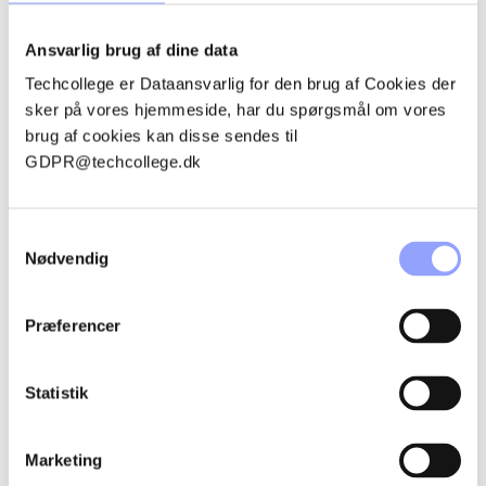
KONTAKTPERSONER
Ansvarlig brug af dine data
Techcollege er Dataansvarlig for den brug af Cookies der
sker på vores hjemmeside, har du spørgsmål om vores
brug af cookies kan disse sendes til
GDPR@techcollege.dk
Samtykkevalg
Nødvendig
Præferencer
EMMA ROSENØRN BOESEN
Statistik
Uddannelsessekretær
embo@techcollege.dk
Marketing