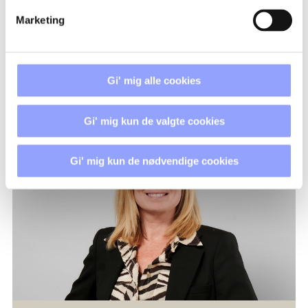
GITTE FAABORG RASMUSSEN
Marketing
Uddannelsessekretær
gira@techcollege.dk
Gi' mig alle cookies
+45 7250 5271
Gi' mig kun de valgte cookies
Gi' mig kun de nødvendige cookies