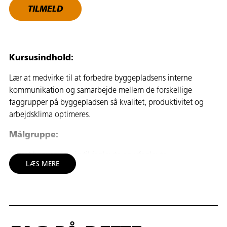
TILMELD
Kursusindhold:
Lær at medvirke til at forbedre byggepladsens interne
kommunikation og samarbejde mellem de forskellige
faggrupper på byggepladsen så kvalitet, produktivitet og
arbejdsklima optimeres.
Målgruppe:
Kurset henvender sig til faglærte og ufaglærte
LÆS MERE
bygningsarbejdere, der har eller søger beskæftigelse inden
for bygge- og anlægsbranchen.
Mål:
Du lærer i det daglige arbejde på byggepladser at: