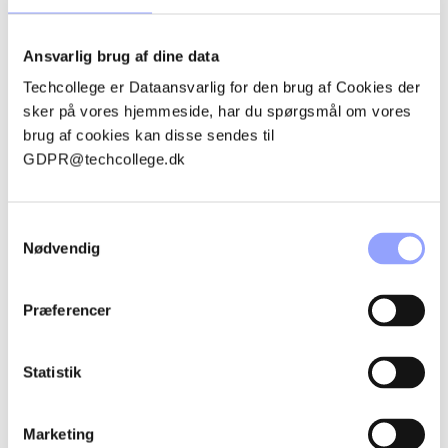
KONTAKTPERSONER
Ansvarlig brug af dine data
Techcollege er Dataansvarlig for den brug af Cookies der
sker på vores hjemmeside, har du spørgsmål om vores
brug af cookies kan disse sendes til
GDPR@techcollege.dk
Samtykkevalg
Nødvendig
Præferencer
BERIT GODSK
Statistik
Uddannelsessekretær
Marketing
bj@techcollege.dk