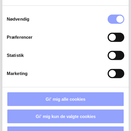
Samtykkevalg
Nødvendig
Præferencer
FORDELAGTIGE DELTAGERVILKÅR
Statistik
TILSKUD OG ØKONOMI
Marketing
TILMELDINGSPROCEDURE
BETALINGSBETINGELSER OG
Gi' mig alle cookies
AFBUDSREGLER
Gi' mig kun de valgte cookies
OVERNATNING