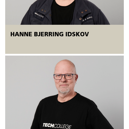
svejsning/termisk.
Svejsekurserne afvikles i Åbent værksted
Åbent værksted er fleksible AMU-kurser, der tilbydes både
HANNE BJERRING IDSKOV
ansatte og ledige. Åbent værksted betyder, at
der er mulighed for fleksibel start
(alle dage)
. Kurserne
kører samtidig på forskellige niveauer, og kursisterne bliver
undervist individuelt. Uddannelsen afsluttes, når den enkelte
deltager opfylder uddannelsens m