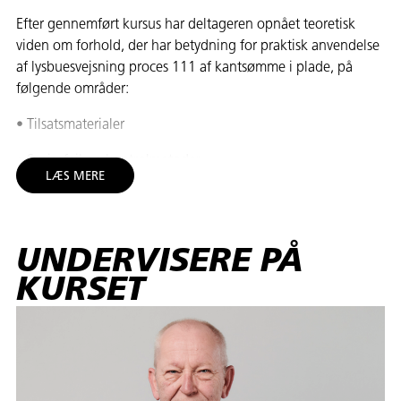
Efter gennemført kursus har deltageren opnået teoretisk
viden om forhold, der har betydning for praktisk anvendelse
af lysbuesvejsning proces 111 af kantsømme i plade, på
følgende områder:
• Tilsatsmaterialer
• Svejsefejl og kontrolmetoder
LÆS MERE
• Fugeformer og tildannelse
• Miljø og sikkerhed
UNDERVISERE PÅ
Efter gennemført kursus kan deltageren, ud fra instruktion
KURSET
og vejledning på et grundlæggende niveau udføre
lysbuesvejsning med beklædt elektrode proces 111, af
kantsømme i materialegruppe 1.1 + 1.2 + 1.4 defineret i
DS/ISO 15608 i, godstykkelse 5-8 mm.
Deltageren kan udføre nedennævnte svejsninger: