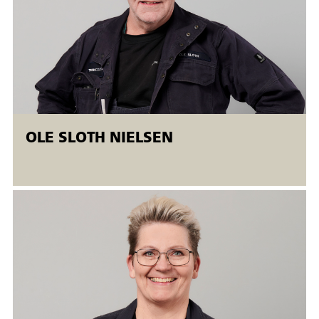
• FW-P-PA – kantsømme liggende
• FW-P-PB – kantsømme stående
• FW-P-PF – kantsømme lodret stigende
Alle øvelsesopgaverne gennemføres på grundlag af
mundtlige som skriftlige instruktioner og bedømmes visuelt
OLE SLOTH NIELSEN
iht. DS/EN-ISO 5817, level C.
Målgruppe:
Kurset er udviklet til ufaglærte og faglærte som ønsker at
opnå grundlæggende praktisk og teoretisk viden om
lysbuesvejsning proces 111. Det anbefales, at deltagerne har
gjort sig bekendt med, at kurset både omhandler praktisk og
teoretisk undervisning. Jævnfør Arbejdstilsynets
bekendtgørelse om arbejdsmiljøfaglige uddannelser kræver
deltagelse i kurset, at deltagerne har uddannelsesbevis fra
uddannelsen 44530 Arbejdsmiljø og sikkerhed,