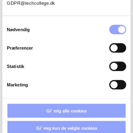
GDPR@techcollege.dk
THOMAS KORSHOLT MOGENSBÆK
ANDERSEN
Samtykkevalg
Nødvendig
Præferencer
FORDELAGTIGE DELTAGERVILKÅR
Statistik
Marketing
TILSKUD OG ØKONOMI
TILMELDINGSPROCEDURE
Gi' mig alle cookies
BETALINGSBETINGELSER OG
Gi' mig kun de valgte cookies
AFBUDSREGLER