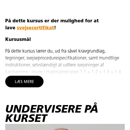
På dette kursus er der mulighed for at
lave
svejsecertifikat
!
Kursusmål
På dette kursus lærer du, ud fra såvel kravgrundlag,
tegninger, svejseprocedurespecifikationer, samt mundtlige
instruktioner, selvstændigt at udføre svejsninger af
kantsømme i plade i materialegruppe 1.1 + 1.2 + 1.3 + 1.4
defineret i DS/ISO 15608.
LÆS MERE
Du opnår endvidere teoretisk viden om forhold, der har
betydning for praktisk anvendelse af lysbuesvejsning (proces
111) af stumpsømme i rør på følgende områder:
UNDERVISERE PÅ
KURSET
svejsemetoder og udstyr
materialelære