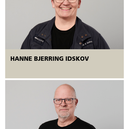
erfaring udføre de beskrevne obligatoriske prøver i DS 322
punkt 4.5 tabel 2, 4 og 5.
Prøverne skal visuelt bedømmes af
svejsekoordinatorer/eksaminator.
Svejsekurserne afvikles i Åbent værksted
Åbent værksted er fleksible AMU-kurser, der tilbydes både
ansatte og ledige. Åbent værksted betyder, at
HANNE BJERRING IDSKOV
der er mulighed for fleksibel start. Kurserne kører samtidig
på forskellige niveauer, og kursisterne bliver undervist
individuelt. Uddannelsen afsluttes, når den enkelte deltager
opfylder uddannelsens mål.
Der udstedes AMU-bevis