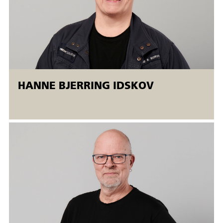
på forskellige niveauer, og kursisterne bliver undervist
individuelt. Uddannelsen afsluttes, når den enkelte deltager
opfylder uddannelsens mål.
Der udstedes AMU-bevis
HANNE BJERRING IDSKOV