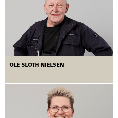
anvendelse af MAG svejsning proces 135 til svejsning af
tyndplade på følgende områder:
Svejsemetoder og udstyr
Materialelære
Tilsatsmaterialer
Svejserækkefølge og procedure
Svejsefejl og kontrolmetoder
Miljø/arbejdsmiljø og sikkerhed
Alle øvelsesopgaver gennemføres på grundlag af
OLE SLOTH NIELSEN
svejseprocedurespecifikationer udarbejdet efter gældende
DS/EN/ISO-standarder.
Svejsekurserne afvikles i Åbent værksted
Åbent værksted er fleksible AMU-kurser, der tilbydes både
ansatte og ledige. Åbent værksted betyder, at
der er mulighed for fleksibel start. Kurserne kører samtidig