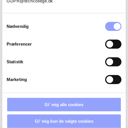
GDPR@techcollege.dk
THOMAS KORSHOLT MOGENSBÆK
ANDERSEN
Samtykkevalg
Nødvendig
Præferencer
FORDELAGTIGE DELTAGERVILKÅR
Statistik
TILSKUD OG ØKONOMI
Marketing
TILMELDINGSPROCEDURE
Gi' mig alle cookies
BETALINGSBETINGELSER OG
AFBUDSREGLER
Gi' mig kun de valgte cookies