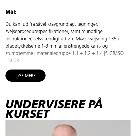
Mål:
Du kan, ud fra såvel kravgrundlag, tegninger,
svejseprocedurespecifikationer, samt mundtlige
instruktioner, selvstændigt udføre MAG-svejsning 135 i
pladetykkelserne 1-3 mm af enstrengede kant- og
stumpsømme i materialegruppe 1.1 + 1.2 + 1.4 jf. CR/ISO
15608.
Målet anses for nået, når du med udgangspunkt i teoretisk
LÆS MERE
viden kan udføre nedennævnte svejsninger:
FW-P-PG kantsøm lodret faldende 1 streng
FW-P-PB kantsøm stående 1 streng
UNDERVISERE PÅ
BW-P-PA stumpsøm oven ned 1 streng
KURSET
BW-P-PC stumpsøm side ind 1 streng
BW-P-PG stumpsøm lodret faldende 1 streng
Du har viden, om forhold der har betydning for praktisk