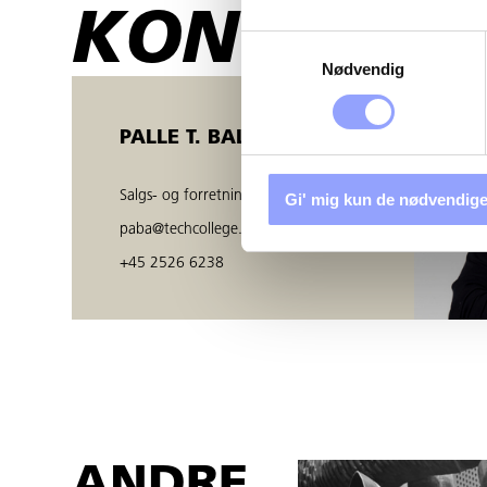
KONTAKTP
Samtykkevalg
Nødvendig
PALLE T. BALZER
Salgs- og forretningsudvikler
Gi' mig kun de nødvendige
paba@techcollege.dk
+45 2526 6238
ANDRE