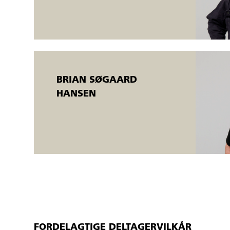
Endvidere lærer deltagerne på baggrund af teoretisk og praktis
Prøverne skal visuelt bedømmes af svejsekoordinator/eksaminat
Svejsekurserne afvikles i Åbent værksted
Åbent værksted er fleksible AMU-kurser, der tilbydes både ans
BRIAN SØGAARD
der er mulighed for fleksibel start. Kurserne kører samtidig på f
HANSEN
enkelte deltager opfylder uddannelsens mål.
Der udstedes AMU-bevis
FORDELAGTIGE DELTAGERVILKÅR