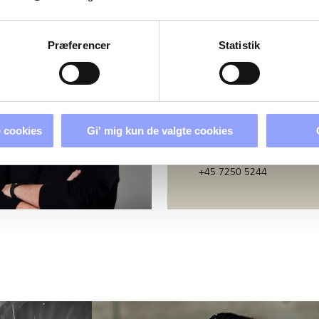
ERSONER
Præferencer
Statistik
BERIT GODSK
Uddannelsessekretær
 cookies
Gi' mig kun de valgte cookies
bj@techcollege.dk
+45 7250 5244