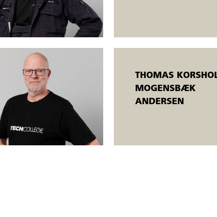
k erfaring at udføre den beskrevne obligatoriske prøve i DS 322 punkt 4.5
or.
atte og ledige. Åbent værksted betyder, at
THOMAS KORSHOL
orskellige niveauer, og kursisterne bliver undervist individuelt. Uddannelse
MOGENSBÆK
ANDERSEN