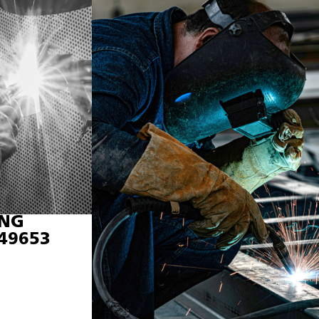
ING
 49653