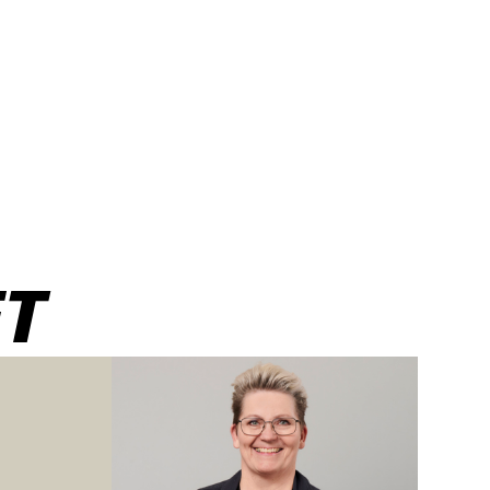
rør, på følgende
T