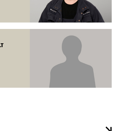
. tabel 2 + 4 + 5.
T
n afsluttes, når den