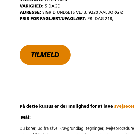
SLUTDATO:
28-08-2026
VARIGHED:
5 DAGE
ADRESSE:
SIGRID UNDSETS VEJ 3. 9220 AALBORG Ø
PRIS FOR FAGLÆRT/UFAGLÆRT:
PR. DAG 218,-
TILMELD
På dette kursus er der mulighed for at lave
svejsecer
Mål:
Du lærer, ud fra såvel kravgrundlag, tegninger, svejseprocedur