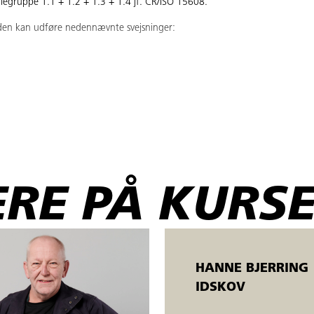
alegruppe 1.1 + 1.2 + 1.3 + 1.4 jf. CR/ISO 15608.
iden kan udføre nedennævnte svejsninger:
g for praktisk anvendelse af MAG-svejsning (proces 135) af stumpsømme i 
RE PÅ KURSE
HANNE BJERRING
IDSKOV
ecifikationer udarbejdet efter gældende DS/EN/ISO-standarder.