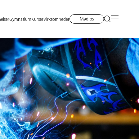
Mød os
elser
Gymnasium
Kurser
Virksomheder