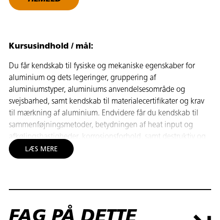
Kursusindhold / mål:
Du får kendskab til fysiske og mekaniske egenskaber for
aluminium og dets legeringer, gruppering af
aluminiumstyper, aluminiums anvendelsesområde og
svejsbarhed, samt kendskab til materialecertifikater og krav
til mærkning af aluminium. Endvidere får du kendskab til
sammenføjningsmetoder, betydningen af heat input og
afkølingshastigheder, korrosionsforhold, samt destruktiv og
ikke destruktiv kontrol.
LÆS MERE
Du lærer om korrekt valg af tilsatsmaterialer ved svejsning af
aluminium og dets legeringer iht. DS/EN 1011-4. Endvidere
lærer du at vurdere krav til WPQR (svejseprocedureprøvning)
og svejseprocedurer ud fra en kravspecifikation. Du lærer at
FAG PÅ DETTE
registrere svejsedata, udfylde WPQR og udføre WPS på