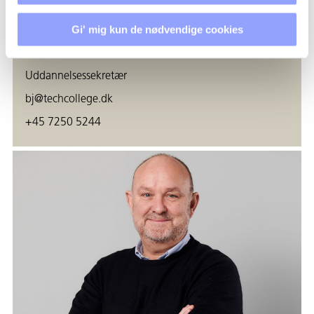
Gi' mig kun de nødvendige cookies
BERIT GODSK
Uddannelsessekretær
bj@techcollege.dk
+45 7250 5244