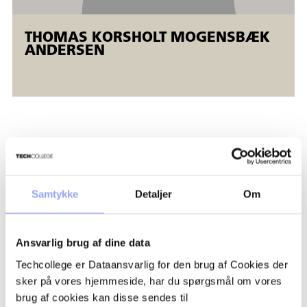
THOMAS KORSHOLT MOGENSBÆK
ANDERSEN
FORDELAGTIGE DELTAGERVILKÅR
Samtykke
Detaljer
Om
TILSKUD OG ØKONOMI
Ansvarlig brug af dine data
TILMELDINGSPROCEDURE
Techcollege er Dataansvarlig for den brug af Cookies der
sker på vores hjemmeside, har du spørgsmål om vores
BETALINGSBETINGELSER OG
brug af cookies kan disse sendes til
AFBUDSREGLER