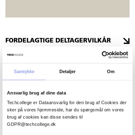
FORDELAGTIGE DELTAGERVILKÅR
TILSKUD OG ØKONOMI
Samtykke
Detaljer
Om
TILMELDINGSPROCEDURE
Ansvarlig brug af dine data
BETALINGSBETINGELSER OG
Techcollege er Dataansvarlig for den brug af Cookies der
AFBUDSREGLER
sker på vores hjemmeside, har du spørgsmål om vores
brug af cookies kan disse sendes til
GDPR@techcollege.dk
OVERNATNING