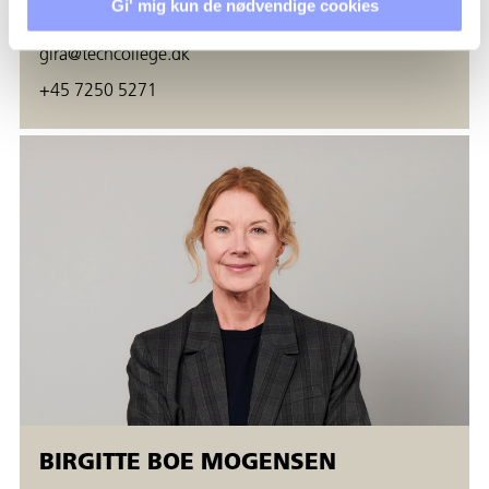
Gi' mig kun de nødvendige cookies
Uddannelsessekretær
gira@techcollege.dk
+45 7250 5271
BIRGITTE BOE MOGENSEN