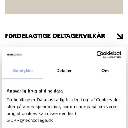
animationer
Eksport af dine projekter til sociale medier og andre digitale
platforme
FORDELAGTIGE DELTAGERVILKÅR
Gennemgang af traditionelle motion-graphics workflows og
teknikker
Vi anvender Adobe After Effects CC 2026.
TILSKUD OG ØKONOMI
Målgruppe for kurset
Samtykke
Detaljer
Om
TILMELDINGSPROCEDURE
Du skal have grundlæggende kendskab til IT og gerne have
arbejdet med Adobes produkter.
Ansvarlig brug af dine data
BETALINGSBETINGELSER OG
Kursusbevis
AFBUDSREGLER
Techcollege er Dataansvarlig for den brug af Cookies der
sker på vores hjemmeside, har du spørgsmål om vores
Der udstedes kompetencegivende kursusbevis.
brug af cookies kan disse sendes til
OVERNATNING
GDPR@techcollege.dk