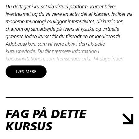
Du deltager i kurset via virtuel platform. Kurset bliver
livestreamet og du vil være en aktiv del af klassen, hvilket via
moderne teknologi muliggør interaktivitet, diskussioner,
chatrum og samarbejde på tværs af fysiske og virtuelle
grænser. Inden kurset får du tilsendt en brugerlicens til
Adobepakken, som vil være aktiv i den aktuelle
kursusperiode. Du får nærmere information i
kursusinvitationen, som fremsendes cirka 14 dage inden
kursusstart.
LÆS MERE
Lær at producere animationer til websites og e-
publikationer med After Effects!
På dette kursus for begyndere lærer du at arbejde med
motion graphics og animation i Adobe After Effects. Kurset
FAG PÅ DETTE
giver dig en grundlæggende introduktion til programmet og
de teknikker, der bruges til at skabe levende visuelle
KURSUS
elementer til video og digital kommunikation.