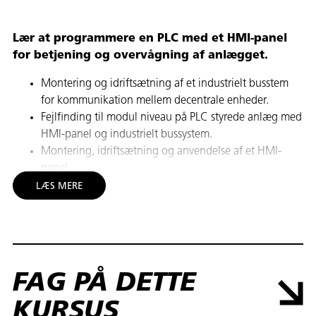
Lær at programmere en PLC med et HMI-panel
for betjening og overvågning af anlægget.
Montering og idriftsætning af et industrielt busstem
for kommunikation mellem decentrale enheder.
Fejlfinding til modul niveau på PLC styrede anlæg med
HMI-panel og industrielt bussystem.
Montering, idriftsætning og anvendelse af et HMI-
panel.
Parametrering af et HMI-panel med skærmbilleder,
LÆS MERE
betjeningselementer, alarmhåndtering og
dataopsamling.
Montering, idriftsætning og parametring et industrielt
bussystem for kommunikation til decentrale enheder.
Programmere et PLC program, hvor der anvendes et
FAG PÅ DETTE
HMI-panel og et industrielt bussystem.
Fejlfinde til modulniveau på anlæg, hvor der bruges
KURSUS