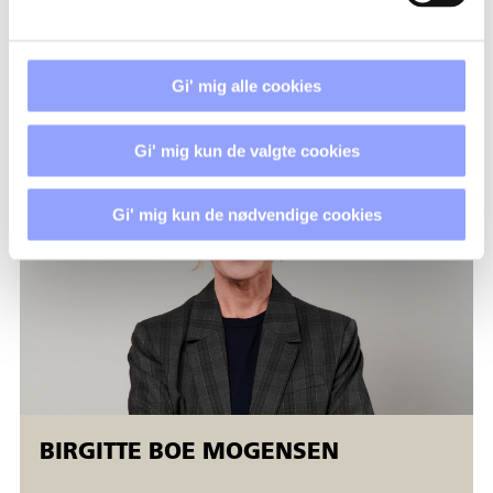
Uddannelsessekretær
embo@techcollege.dk
+45 7250 5453
Gi' mig alle cookies
Gi' mig kun de valgte cookies
Gi' mig kun de nødvendige cookies
BIRGITTE BOE MOGENSEN