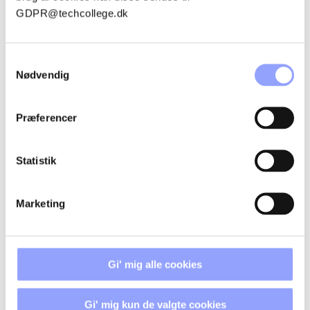
GDPR@techcollege.dk
THOMAS KORSHOLT MOGENSBÆK
ANDERSEN
Samtykkevalg
Nødvendig
Præferencer
FORDELAGTIGE DELTAGERVILKÅR
Statistik
TILSKUD OG ØKONOMI
Marketing
TILMELDINGSPROCEDURE
Gi' mig alle cookies
BETALINGSBETINGELSER OG
Gi' mig kun de valgte cookies
AFBUDSREGLER