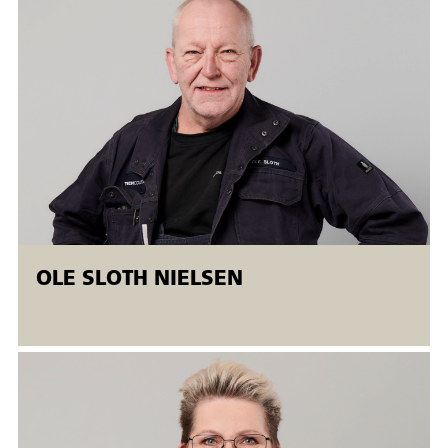
141) i tynd rustfri plade, på følgende områder:
• Svejsemetoder og udstyr
• Materialelære
• Tilsatsmaterialer
• Svejsefejl og kontrolmetoder
• Svejserækkefølge og procedure
• Fugeformer og tildannelse
OLE SLOTH NIELSEN
• Miljø/arbejdsmiljø og sikkerhed
Målet anses for opnået, når deltagerne med udgangspunkt i
teoretisk viden kan udfører nedennævnte svejsninger:
• BW- P-PA
• BW- P-PC