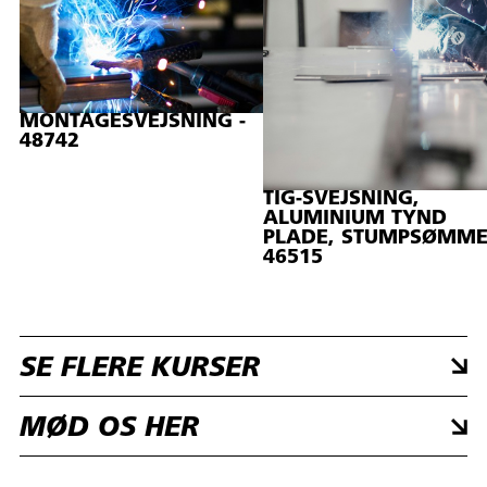
MONTAGESVEJSNING -
48742
TIG-SVEJSNING,
ALUMINIUM TYND
PLADE, STUMPSØMME
46515
SE FLERE KURSER
MØD OS HER