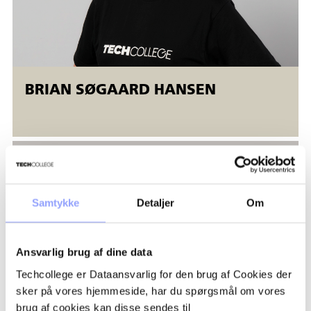
Svejsekurserne afvikles i Åbent værksted
Åbent værksted er fleksible AMU-kurser, der tilbydes både
ansatte og ledige. Åbent værksted betyder, at
BRIAN SØGAARD HANSEN
der er mulighed for fleksibel start (
alle dage
). Kurserne
kører samtidig på forskellige niveauer, og kursisterne bliver
undervist individuelt. Uddannelsen afsluttes, når den enkelte
deltager opfylder uddannelsens mål.
Samtykke
Detaljer
Om
Ansvarlig brug af dine data
Techcollege er Dataansvarlig for den brug af Cookies der
sker på vores hjemmeside, har du spørgsmål om vores
brug af cookies kan disse sendes til