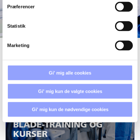
Præferencer
Statistik
Marketing
KURSUSOVERSIGT
Gi' mig alle cookies
Gi' mig kun de valgte cookies
Gi' mig kun de nødvendige cookies
BLADE-TRAINING OG
KURSER