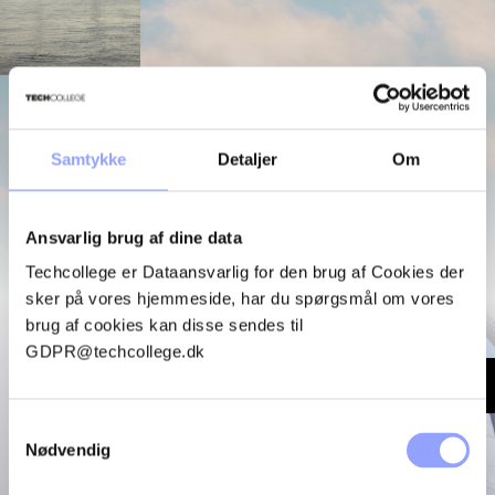
Hos os mødes teknikere og specialister fra hele verden. Det
skaber et professionelt læringsmiljø med høj faglighed.
Samtykke
Detaljer
Om
Vi gennemfører kursusforløb for større aktører i
vindindustrien, som stiller dokumenterede krav til kvalitet og
sikkerhed. Det afspejles i både undervisningens niveau og
de rammer, vi stiller til rådighed.
Ansvarlig brug af dine data
Techcollege er Dataansvarlig for den brug af Cookies der
sker på vores hjemmeside, har du spørgsmål om vores
brug af cookies kan disse sendes til
GDPR@techcollege.dk
AFSPIL VIDEO
Samtykkevalg
Nødvendig