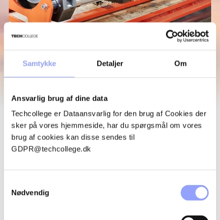
Samtykke
Detaljer
Om
SE VORES KURSER
Ansvarlig brug af dine data
HER
Techcollege er Dataansvarlig for den brug af Cookies der
sker på vores hjemmeside, har du spørgsmål om vores
brug af cookies kan disse sendes til
GDPR@techcollege.dk
PERSONLIG SIKKERHED VED ARBEJDE MED
EPOXY OG ISOCYANATER
- 2 DAGE
POSITIVLISTEN
OBS! Kurset gennemføres på dansk. Få det lovpligtige epoxy
Samtykkevalg
certifikat. Opnå grundlæggende viden og færdigheder til
Nødvendig
sikkert arbejde med epoxy og isocyanater i
overensstemmelse med Arbejdstilsynets bekendtgørelse nr.
381 af 12. april 2023. Der fokuseres på sundhedsrisici,
korrekt håndtering, brug af værnemidler samt forebyggelse