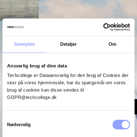
Hos os mødes teknikere og specialister fra hele verden. Det
skaber et professionelt læringsmiljø med høj faglighed.
Samtykke
Detaljer
Om
Vi gennemfører kursusforløb for større aktører i
vindindustrien, som stiller dokumenterede krav til kvalitet og
sikkerhed. Det afspejles i både undervisningens niveau og
de rammer, vi stiller til rådighed.
Ansvarlig brug af dine data
Techcollege er Dataansvarlig for den brug af Cookies der
sker på vores hjemmeside, har du spørgsmål om vores
brug af cookies kan disse sendes til
GDPR@techcollege.dk
AFSPIL VIDEO
Samtykkevalg
Nødvendig