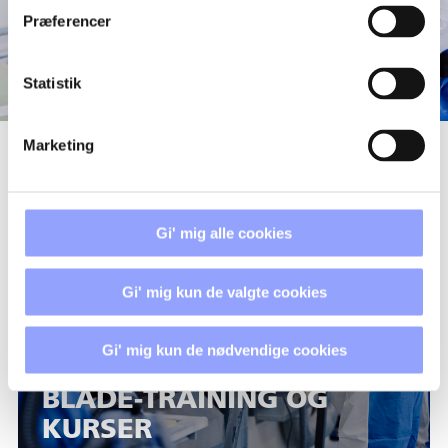
Præferencer
Statistik
Marketing
KURSUSOVERSIGT
Gi' mig alle cookies
Gi' mig kun de valgte cookies
Gi' mig kun de nødvendige cookies
BLADE-TRAINING OG
KURSER