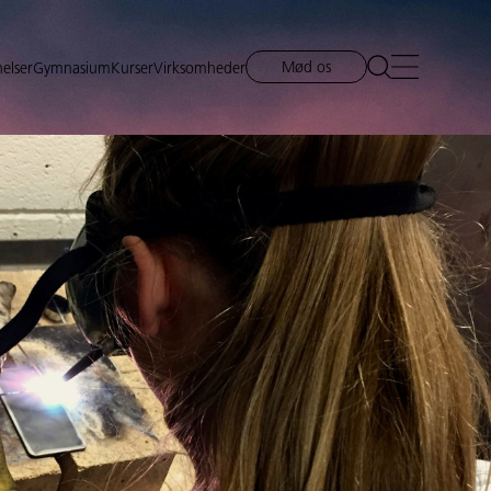
Mød os
elser
Gymnasium
Kurser
Virksomheder