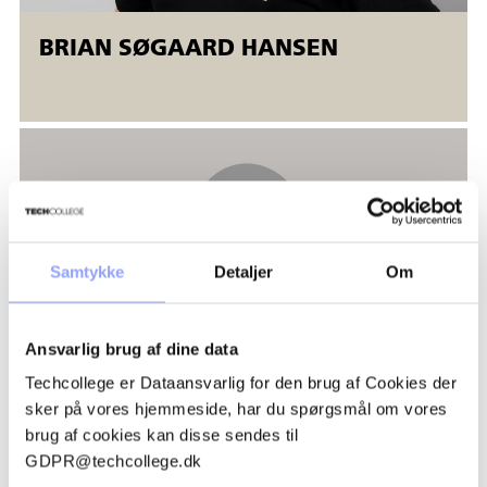
ansatte og ledige. Åbent værksted betyder, at
BRIAN SØGAARD HANSEN
der er mulighed for fleksibel start
(alle dage)
. Kurserne
kører samtidig på forskellige niveauer, og kursisterne bliver
undervist individuelt. Uddannelsen afsluttes, når den enkelte
deltager opfylder uddannelsens mål.
Samtykke
Detaljer
Om
Ansvarlig brug af dine data
Techcollege er Dataansvarlig for den brug af Cookies der
sker på vores hjemmeside, har du spørgsmål om vores
brug af cookies kan disse sendes til
THOMAS KORSHOLT MOGENSBÆK
GDPR@techcollege.dk
ANDERSEN