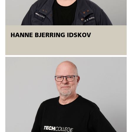
DS/EN/ISO standarder. Eller en skriftlig svejsevejledning.
Prøven skal visuelt bedømmes af
svejsekoordinator/eksaminator.
HANNE BJERRING IDSKOV
Målgruppe:
Arbejdsmarkedsuddannelses er udviklet til personer, der
ønsker yderligere kompetencer inden for proces 141 tig
svejsning i sort stål. Deltagelse forudsætter kompetencer på
niveau med kurset 44451 TIG-svejsning.
Jævnfør Arbejdstilsynets bekendtgørelse om
arbejdsmiljøfaglige uddannelser kræver deltagelse i kurset,
at deltagerne har uddannelsesbevis fra uddannelsen 44530
Arbejdsmiljø og sikkerhed, svejsning/termisk.
Svejsekurserne afvikles i Åbent værksted
Åbent værksted er fleksible AMU-kurser, der tilbydes både