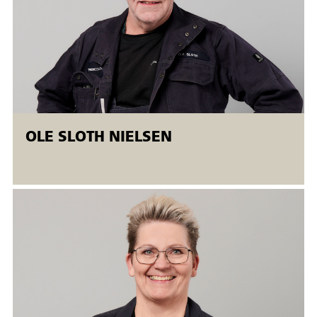
• Svejsefejl og kontrolmetoder
• Svejserækkefølge og procedure
• Fugeformer og tildannelse
• Miljø/arbejdsmiljø og sikkerhed
OLE SLOTH NIELSEN
• Varmebehandling
Målet anses for opnået, når deltagerne med udgangspunkt i
teoretisk viden kan udfører nedennævnte svejsninger:
• BW- P-PA 2 n-strenge
• BW- P-PC 2 n-strenge
• BW- P-PF 2 n-strenge
Alle svejsninger gennemføres på grundlag af
svejseprocedurespecifikationer udarbejdet efter gældende