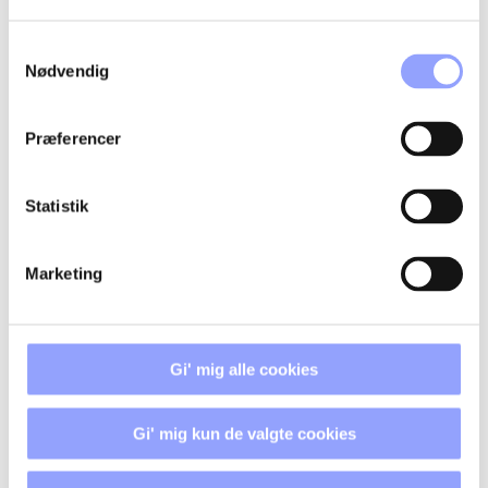
Samtykkevalg
Nødvendig
Præferencer
FORDELAGTIGE DELTAGERVILKÅR
Statistik
TILSKUD OG ØKONOMI
Marketing
TILMELDINGSPROCEDURE
BETALINGSBETINGELSER OG
Gi' mig alle cookies
AFBUDSREGLER
Gi' mig kun de valgte cookies
OVERNATNING