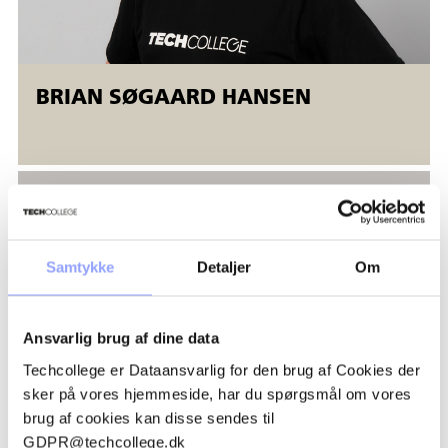
at deltagerne har uddannelsesbevis fra uddannelsen 44530
Arbejdsmiljø og sikkerhed, svejsning/termisk
Svejsekurserne afvikles i Åbent værksted
BRIAN SØGAARD HANSEN
Åbent værksted er fleksible AMU-kurser, der tilbydes både
ansatte og ledige. Åbent værksted betyder, at
der er mulighed for fleksibel start (
alle dage
). Kurserne
kører samtidig på forskellige niveauer, og kursisterne bliver
undervist individuelt. Uddannelsen afsluttes, når den enkelte
deltager opfylder uddannelsens mål.
Samtykke
Detaljer
Om
Ansvarlig brug af dine data
Techcollege er Dataansvarlig for den brug af Cookies der
sker på vores hjemmeside, har du spørgsmål om vores
brug af cookies kan disse sendes til
GDPR@techcollege.dk