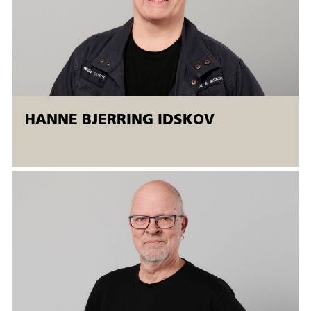
• FW-P-PF overlapsøm
• BW-P-PA stumpsøm
• BW-P-PC stumpsøm
• BW-P-PF stumpsøm
Alle øvelsesopgaver gennemføres på grundlag af
HANNE BJERRING IDSKOV
svejseprocedurespecifikationer udarbejdet efter gældende
DS/EN/ISO standarder.
Målgruppe:
Arbejdsmarkedsuddannelses er udviklet til personer, der
ønsker yderligere kompetencer inden for proces 141 tig
svejsning i aluminium. Deltagelse forudsætter kompetencer
på niveau med kurset 44451 TIG-svejsning.
Jævnfør Arbejdstilsynets bekendtgørelse om
arbejdsmiljøfaglige uddannelser kræver deltagelse i kurset,