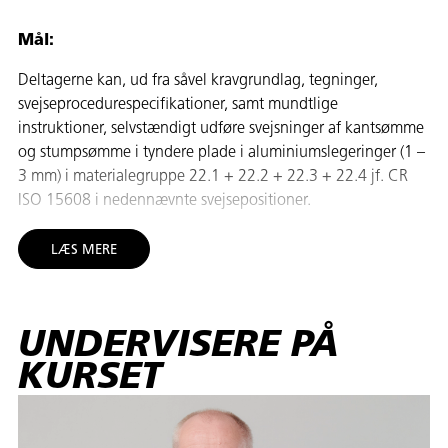
Mål:
Deltagerne kan, ud fra såvel kravgrundlag, tegninger,
svejseprocedurespecifikationer, samt mundtlige
instruktioner, selvstændigt udføre svejsninger af kantsømme
og stumpsømme i tyndere plade i aluminiumslegeringer (1 –
3 mm) i materialegruppe 22.1 + 22.2 + 22.3 + 22.4 jf. CR
ISO 15608 i nedennævnte svejsepositioner.
Deltagerne har endvidere teoretisk viden om forhold, der har
LÆS MERE
betydning for praktisk anvendelse af TIG-svejsning (proces
141) i tyndere plade i aluminiumslegeringer, på følgende
områder:
UNDERVISERE PÅ
• Svejsemetoder og udstyr
KURSET
• Materialelære
• Tilsatsmaterialer