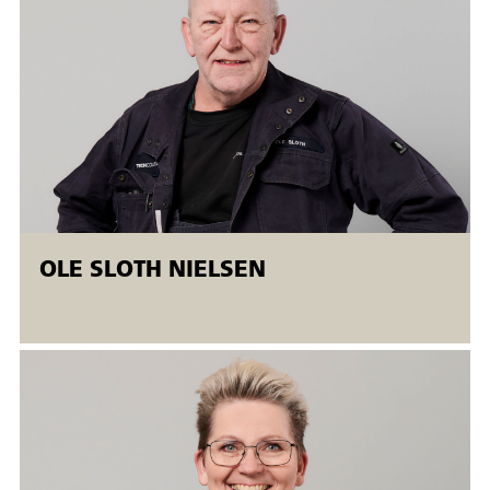
• Svejsefejl og kontrolmetoder
• Svejserækkefølge og procedure
• Fugeformer og tildannelse
• Miljø/arbejdsmiljø og sikkerhed
Målet anses for opnået, når deltagerne med udgangspunkt i
teoretisk viden kan udfører nedennævnte svejsninger:
OLE SLOTH NIELSEN
• BW-P-PA udvendig hjørnesøm
• BW-P-PF udvendig hjørnesøm
• FW-P-PB kantsøm
• FW-P-PF kantsøm
• FW-P-PB overlapsøm