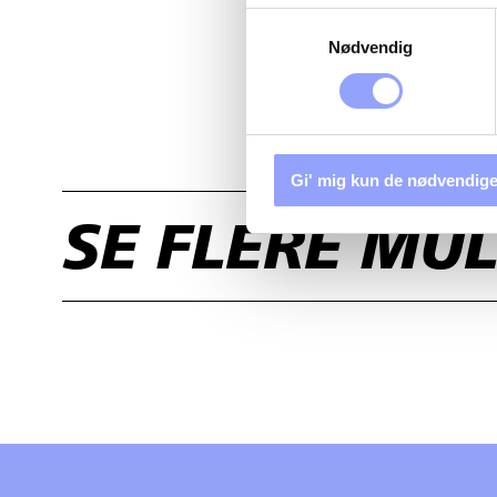
Samtykkevalg
Nødvendig
Gi' mig kun de nødvendige
SE FLERE MU