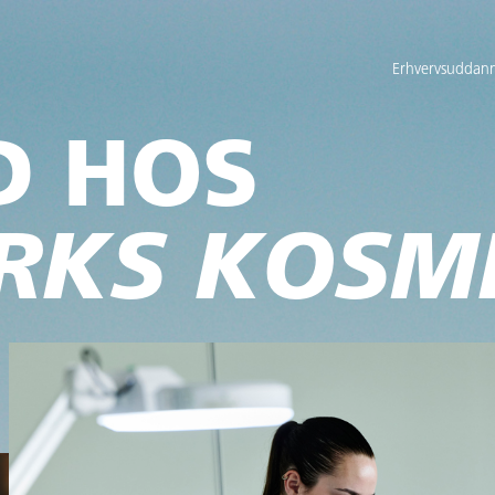
Erhvervsuddann
D HOS
RKS KOSM