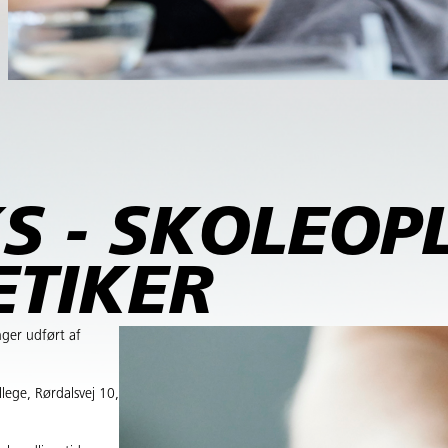
S - SKOLEOP
ETIKER
ger udført af
llege, Rørdalsvej 10,