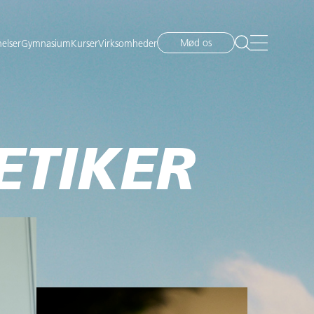
Mød os
elser
Gymnasium
Kurser
Virksomheder
ETIKER