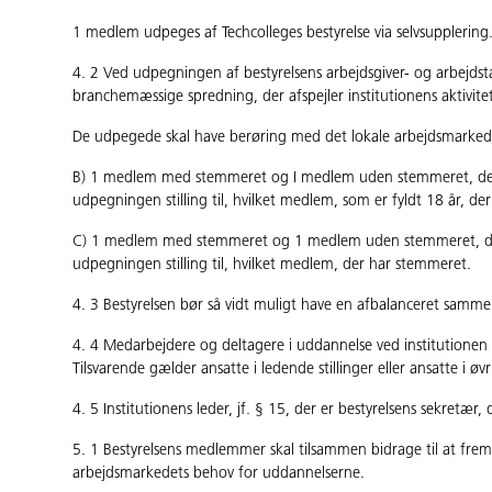
1 medlem udpeges af Techcolleges bestyrelse via selvsupplering
4. 2 Ved udpegningen af bestyrelsens arbejdsgiver- og arbejds
branchemæssige spredning, der afspejler institutionens aktivitet
De udpegede skal have berøring med det lokale arbejdsmarked
B) 1 medlem med stemmeret og I medlem uden stemmeret, der ud
udpegningen stilling til, hvilket medlem, som er fyldt 18 år, d
C) 1 medlem med stemmeret og 1 medlem uden stemmeret, der 
udpegningen stilling til, hvilket medlem, der har stemmeret.
4. 3 Bestyrelsen bør så vidt muligt have en afbalanceret sam
4. 4 Medarbejdere og deltagere i uddannelse ved institutione
Tilsvarende gælder ansatte i ledende stillinger eller ansatte i ø
4. 5 Institutionens leder, jf. § 15, der er bestyrelsens sekretæ
5. 1 Bestyrelsens medlemmer skal tilsammen bidrage til at fremm
arbejdsmarkedets behov for uddannelserne.