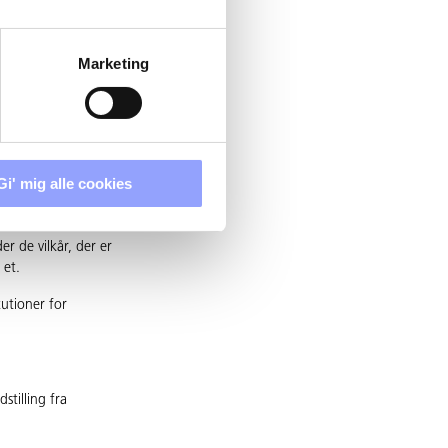
ng fra lederen
dtægtsdækket
Marketing
de statslige
Gi' mig alle cookies
k rets almindelige
er de vilkår, der er
 et.
utioner for
stilling fra