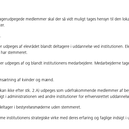
.
tagerudpegede medlemmer skal der så vidt muligt tages hensyn til den lo
er.
.
peges af elevrådet blandt deltagere i uddannelse ved institutionen. El
er har stemmeret.
udpeges af og blandt institutionens medarbejdere. Medarbejderne tage
mensætning af kvinder og mænd.
n kan ikke efter stk. 2.A) udpeges som udefrakommende medlemmer af bes
vrigt i administrationen ved andre institutioner for erhvervsrettet uddannels
r, deltager i bestyrelsesmøderne uden stemmeret.
e institutionens strategiske virke med deres erfaring og faglige indsigt i