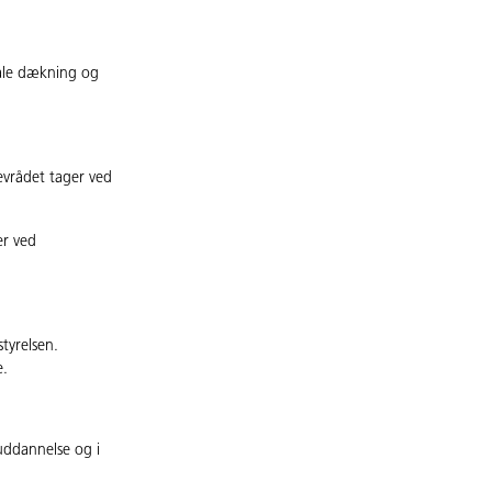
kale dækning og
evrådet tager ved
r ved
tyrelsen.
e.
 uddannelse og i