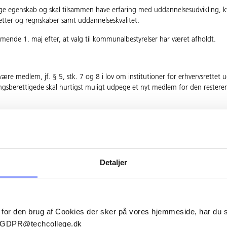
egenskab og skal tilsammen have erfaring med uddannelsesudvikling, kval
tter og regnskaber samt uddannelseskvalitet.
mmende 1. maj efter, at valg til kommunalbestyrelser har været afholdt.
ære medlem, jf. § 5, stk. 7 og 8 i lov om institutioner for erhvervsrettet 
gsberettigede skal hurtigst muligt udpege et nyt medlem for den resteren
titutionen ikke længere op­ fylder betingelserne for at blive udpeget som 
gsberettigede skal hurtigst muligt udpege et nyt med­ lem for den restere
Detaljer
tutionens målsætning og strategi for uddannelserne og tilknyttede aktivitete
 samt godkender budget og regnskab.
 for den brug af Cookies der sker på vores hjemmeside, har du
il GDPR@techcollege.dk
isnings-, rådgivnings- og øvrige serviceaktiviteter, der muliggør, at behove