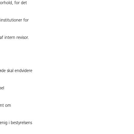
forhold, for det
institutioner for
 af intern revisor.
øde skal endvidere
pel
amt om
nig i bestyrelsens