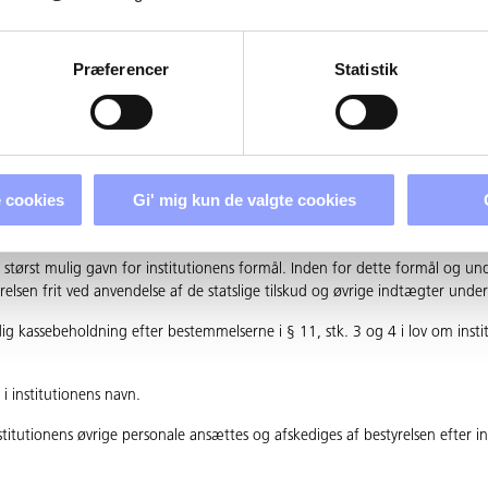
der tilgodeses i videst muligt omfang. Bestyrelsen træffer efter indstilli
annelse samt om iværksættelse af øvrige uddannelsesaktiviteter som in
Præferencer
Statistik
igestilling ansvarlig for institutionens drift, herunder for forvaltningen af 
 cookies
Gi' mig kun de valgte cookies
tionens økonomiske forpligtelser. For bestyrelsens medlemmer gælder dans
til størst mulig gavn for institutionens formål. Inden for dette formål og und
relsen frit ved anvendelse af de statslige tilskud og øvrige indtægter under
g kassebeholdning efter bestemmelserne i § 11, stk. 3 og 4 i lov om instit
i institutionens navn.
titutionens øvrige personale ansættes og afskediges af bestyrelsen efter ind