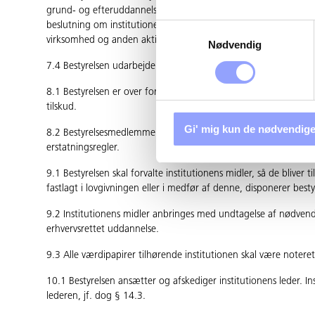
grund- og efterud­dannelse hos uddannelsessøgende og virksomhe
beslutning om institutionens udbud af kompetencegivende udd
Samtykkevalg
virksomhed og anden aktivitet inden for formålet, jf.§ 3.
Nødvendig
7.4 Bestyrelsen udarbejder institutionens vedtægt.
8.1 Bestyrelsen er over for ministeren for børn, undervisning og l
tilskud.
Gi' mig kun de nødvendige
8.2 Bestyrelsesmedlemmerne hæfter ikke personligt for institu
erstatningsregler.
9.1 Bestyrelsen skal forvalte institutionens midler, så de bliver 
fastlagt i lovgivningen eller i medfør af denne, disponerer besty
9.2 Institutionens midler anbringes med undtagelse af nødvendi
erhvervsrettet uddannelse.
9.3 Alle værdipapirer tilhørende institutionen skal være noteret 
10.1 Bestyrelsen ansætter og afskediger institutionens leder. Ins
lederen, jf. dog § 14.3.