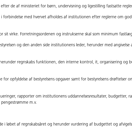
ter de af ministeriet for børn, undervisning og ligestilling fastsatte regl
i forbindelse med hvervet afholdes af institutionen efter reglerne om god
for sit virke. Forretningsordenen og instrukserne skal som minimum fastlæ
estyrelsen og den anden side institutionens leder, herunder med angivelse 
n, herunder regnskabs­ funktionen, den interne kontrol, it, organisering og
e for opfyldelse af bestyrelsens opgaver samt for bestyrelsens drøftelser o
lueringer, rapporter om institutionens uddannelsesresultater, budgetter, 
old, pengestrømme m.v.
i løbet af regnskabsåret og herunder vurdering af budgettet og afvigels