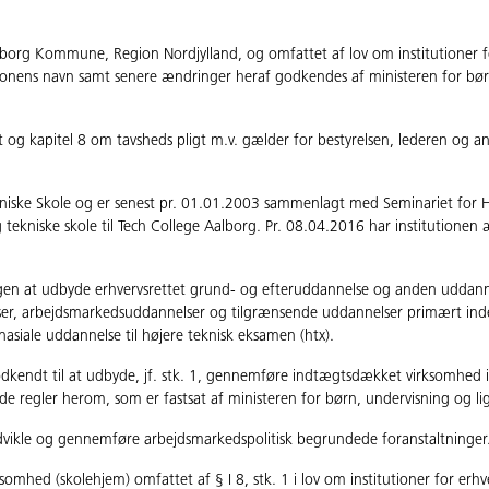
alborg Kommune, Region Nordjylland, og omfattet af lov om institutioner f
onens navn samt senere ændringer heraf godkendes af ministeren for bør
t og kapitel 8 om tavsheds­ pligt m.v. gælder for bestyrelsen, lederen og a
ekniske Skole og er senest pr. 01.01.2003 sammenlagt med Seminariet for
tekniske skole til Tech College Aalborg. Pr. 08.04.2016 har institutionen
ingen at udbyde erhvervsrettet grund- og efteruddannelse og anden uddan
ser, arbejdsmarkedsuddannelser og tilgrænsende uddannelser primært inde
iale uddannelse til højere teknisk eksamen (htx).
 godkendt til at udbyde, jf. stk. 1, gennemføre indtægtsdækket virksomhed i
egler herom, som er fastsat af ministeren for børn, undervisning og lige
I, udvikle og gennemføre arbejdsmarkedspolitisk begrundede foranstaltninger
somhed (skolehjem) omfattet af § I 8, stk. 1 i lov om institutioner for erhv