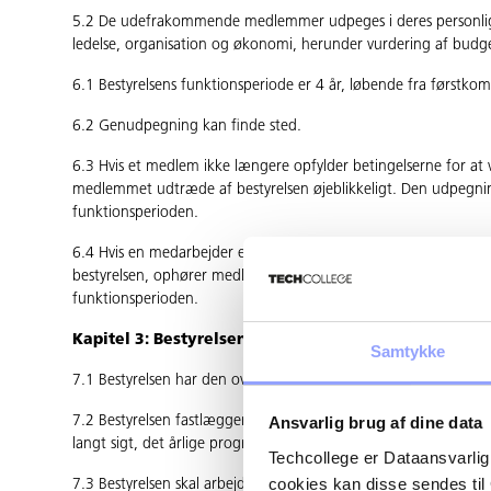
5.2 De udefrakommende medlemmer udpeges i deres personlige 
ledelse, organisation og økonomi, herunder vurdering af budge
6.1 Bestyrelsens funktionsperiode er 4 år, løbende fra førstko
6.2 Genudpegning kan finde sted.
6.3 Hvis et medlem ikke længere opfylder betingelserne for at v
medlemmet udtræde af bestyrelsen øjeblikkeligt. Den udpegnin
funktionsperioden.
6.4 Hvis en medarbejder eller en deltager i uddannelse ved ins
bestyrelsen, ophører medlem­skabet øjeblikkeligt. Den udpegnin
funktionsperioden.
Kapitel 3: Bestyrelsens opgaver og ansvar
Samtykke
7.1 Bestyrelsen har den overordnede ledelse af institutionen.
7.2 Bestyrelsen fastlægger, efter indstilling fra lederen, insti
Ansvarlig brug af dine data
langt sigt, det årlige pro­gram for institutionens virksomhed
Techcollege er Dataansvarlig
cookies kan disse sendes t
7.3 Bestyrelsen skal arbejde for, at institutionen optager underv