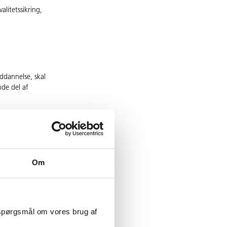
itetssikring,
uddannelse, skal
de del af
medlem af
nde del af
Om
r på kort og på
 spørgsmål om vores brug af
t for erhvervsrettet