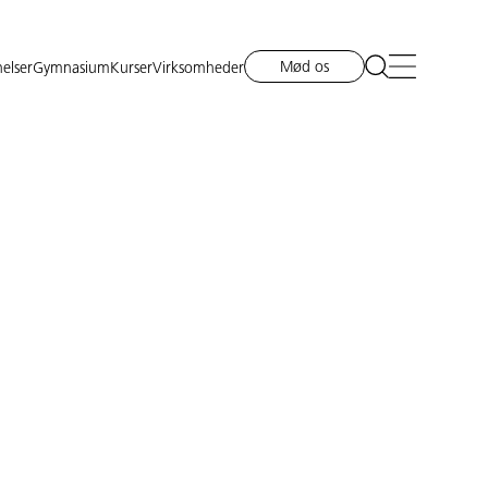
Mød os
elser
Gymnasium
Kurser
Virksomheder