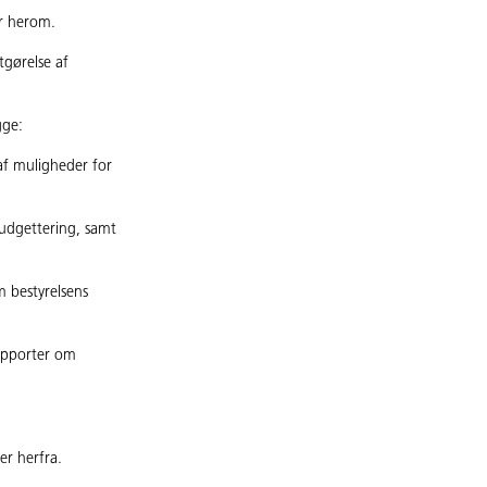
er herom.
tgørelse af
gge:
af muligheder for
 budgettering, samt
m bestyrelsens
rapporter om
er herfra.