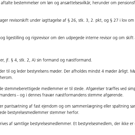
ler aftalte bestemmelser om løn­ og ansættelsesvilkår, herunder om pensions
ger revisorskift under iagttagelse af § 26, stk. 3, 2. pkt, og § 27 i lov om 
 og ligestilling og rigsrevisor om den udpegede interne revisor og om skift
 jf. § 4, stk. 2, A) sin formand og næstformand.
 til og leder bestyrelsens møder. Der afholdes mindst 4 møder årligt. M
 herom.
 de stemmeberettigede medlemmer er til stede. Afgørelser træffes ved sim
 formandens - og i dennes fravær næstformandens stemme afgørende.
ller pantsætning af fast ejendom og om sammenlægning eller spaltning s
gede bestyrelsesmedlemmer stemmer herfor.
rives af samtlige bestyrelsesmedlemmer. Et bestyrelsesmedlem, der ikke er e