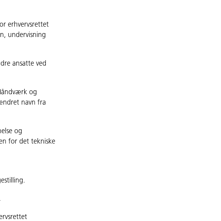
or erhvervsrettet
n, undervisning
ndre ansatte ved
 Håndværk og
 ændret navn fra
nelse og
n for det tekniske
stilling.
.
ervsrettet