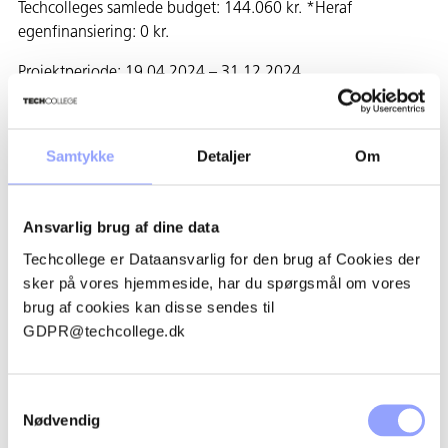
Techcolleges samlede budget: 144.060 kr. *Heraf
egenfinansiering: 0 kr.
Projektperiode: 19.04.2024 – 31.12.2024
HVILKE AKTIVITETER ER EN
DEL AF PROJEKTET?
Samtykke
Detaljer
Om
Techcollege ønsker at arbejde med rekruttering af elever til
frisør og kosmetiker uddannelserne ud fra følgende
Ansvarlig brug af dine data
aktiviteter:
Techcollege er Dataansvarlig for den brug af Cookies der
1. Nedsættelse af styregruppe – uddannelseschef,
sker på vores hjemmeside, har du spørgsmål om vores
koordinator for frisør og kosmetiker, to faglærer og en ac-
brug af cookies kan disse sendes til
medarbejder.
GDPR@techcollege.dk
2. Identifikation af nye målgrupper fx elever fra STX, HHX og
EUX i Region Nordjylland, samt folke- og efterskoler uden
Samtykkevalg
for Aalborg Kommune.
Nødvendig