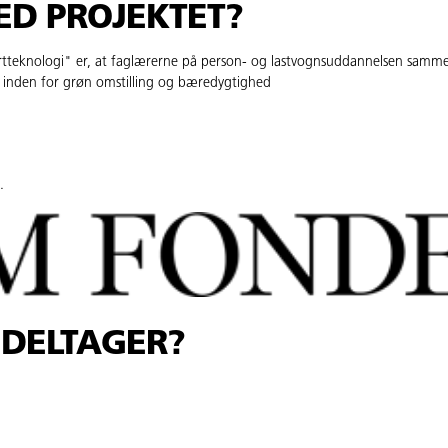
ED PROJEKTET?
tteknologi" er, at faglærerne på person- og lastvognsuddannelsen samm
g inden for grøn omstilling og bæredygtighed
.
 DELTAGER?