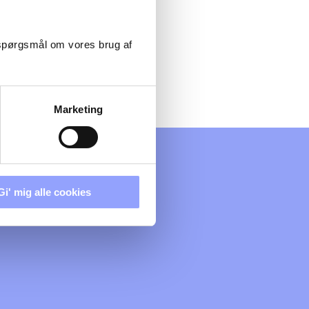
er inden for grøn
at den nye
 spørgsmål om vores brug af
Marketing
Gi' mig alle cookies