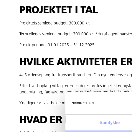
PROJEKTET I TAL
Projektets samlede budget: 300.000 kr.
Techcolleges samlede budget: 300.000 kr. *Heraf egenfinansieri
Projektperiode: 01.01.2025 – 31.12.2025
HVILKE AKTIVITETER E
4- 5 vidensoplæg fra transportbranchen. Om nye tendenser og 
Efter hvert oplæg vil faglærerne i deres professionelle læring
undervisning, faglærerne underviser i på nuværende tidspunkt.
Yderligere vil vi arbejde med elevernes refleksioner om videns p
HVAD ER PROJEKTETS 
Samtykke