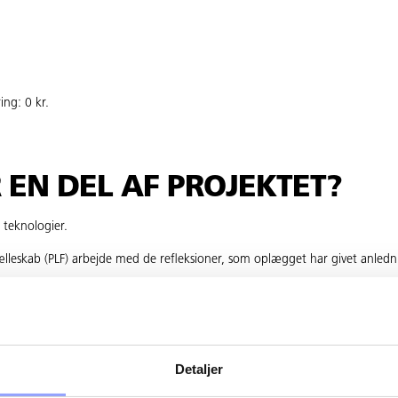
ng: 0 kr.
R EN DEL AF PROJEKTET?
teknologier.
sfælleskab (PLF) arbejde med de refleksioner, som oplægget har givet anled
ersonernes oplæg fx i relation til deres læreplads.
FORVENTEDE RESULTATER?
Detaljer