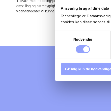
1. Målet med modningsprojektet er, at faglærerne på person-
omstilling og bæredygtighed. Faglærerne har også som mål at r
Ansvarlig brug af dine data
viden/tendenser vil kunne placeres/udvikles.
Techcollege er Dataansvarlig
cookies kan disse sendes t
Samtykkevalg
Nødvendig
Gi' mig kun de nødvendige