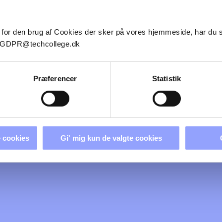
 og lastvognsuddannelsen sammen med eleverne får viden om nye tendens
eflektere og analysere sig frem til hvor i den gældende bekendtgørelse, 
 for den brug af Cookies der sker på vores hjemmeside, har du
il GDPR@techcollege.dk
Præferencer
Statistik
 cookies
Gi' mig kun de valgte cookies