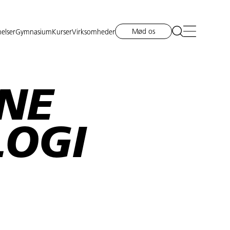
Mød os
elser
Gymnasium
Kurser
Virksomheder
NE
LOGI