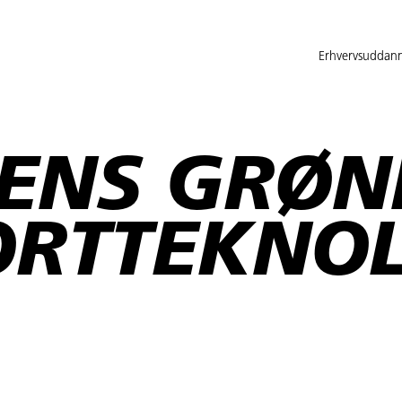
Erhvervsuddann
DENS GRØN
ORTTEKNO